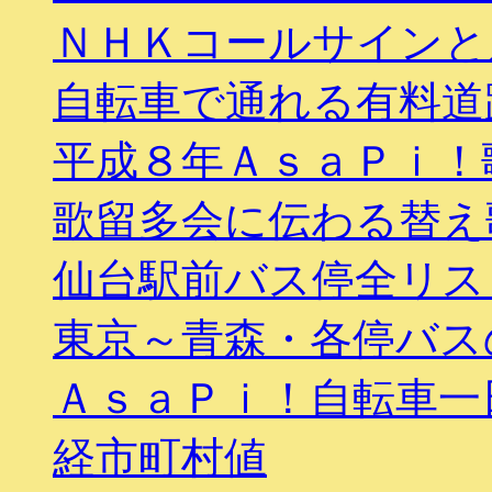
ＮＨＫコールサインと
自転車で通れる有料道
平成８年ＡｓａＰｉ！歌
歌留多会に伝わる替え
仙台駅前バス停全リス
東京～青森・各停バス
ＡｓａＰｉ！自転車一
経市町村値