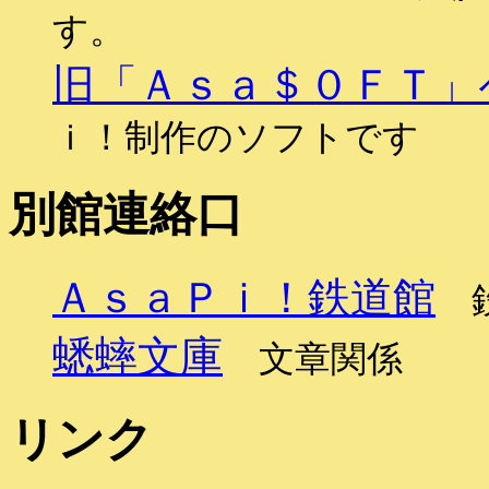
す。
旧「Ａｓａ＄０ＦＴ」
ｉ！制作のソフトです
別館連絡口
ＡｓａＰｉ！鉄道館
鉄
蟋蟀文庫
文章関係
リンク