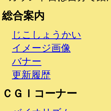
総合案内
じこ
しょうかい
イメージ画像
バナー
更新履歴
ＣＧＩコーナー