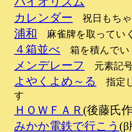
バイオリズム
カレンダー
祝日もちゃ
浦和
麻雀牌を取ってい
４箱並べ
箱を積んでい
メンデレーフ
元素記号
よやくよめ～る
指定し
す
ＨＯＷＦＡＲ
(後藤氏作
みかか電鉄で行こう
(β