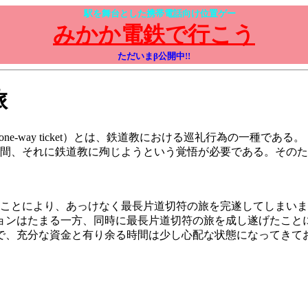
駅を舞台とした携帯電話向け位置ゲー
みかか電鉄で行こう
ただいまβ公開中!!
旅
one-way ticket）とは、鉄道教における巡礼行為の一種である。
間、それに鉄道教に殉じようという覚悟が必要である。そのた
ことにより、あっけなく最長片道切符の旅を完遂してしまいま
ンはたまる一方、同時に最長片道切符の旅を成し遂げたこと
、充分な資金と有り余る時間は少し心配な状態になってきて