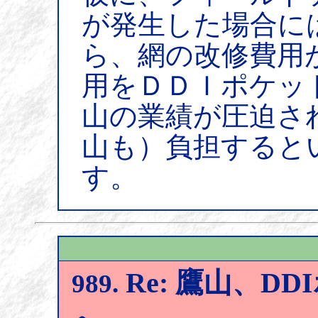
が発生した場合に
ら、網の改修費用
用をＤＤＩポケッ
山の業績が圧迫さ
山も）負担すると
す。
Re: 鷹山、D
989.