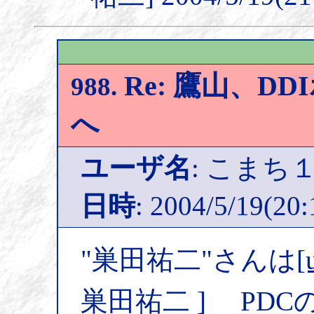
Re: 鷹山、D
988.
へ
ユーザ名
: こまち
日時
: 2004/5/19(20:
"巣田祐二"さんは
[
巣田祐二 ] PD