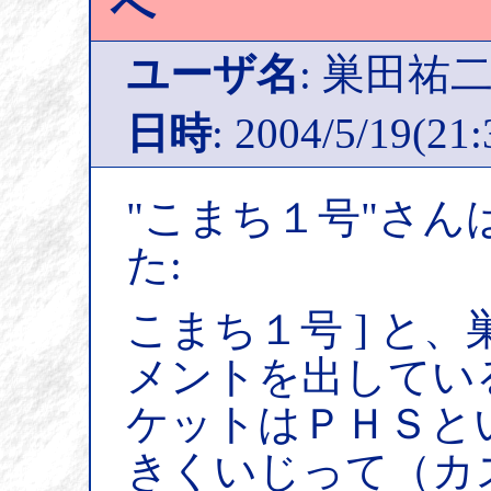
へ
ユーザ名
: 巣田祐
日時
: 2004/5/19(21:
"こまち１号"さん
た:
こまち１号 ] と
メントを出してい
ケットはＰＨＳと
きくいじって（カ