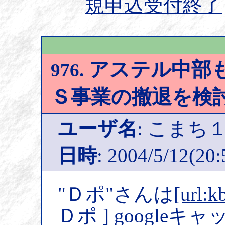
規申込受付終了
アステル中部も
976.
Ｓ事業の撤退を検
ユーザ名
: こまち
日時
: 2004/5/12(20:
"Ｄポ"さんは
[url:k
Ｄポ ] google