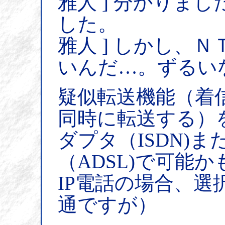
雅人 ] 分かりま
した。
雅人 ] しかし、
いんだ…。ずるい
疑似転送機能（着
同時に転送する）
ダプタ（ISDN)ま
（ADSL)で可能
IP電話の場合、
通ですが）