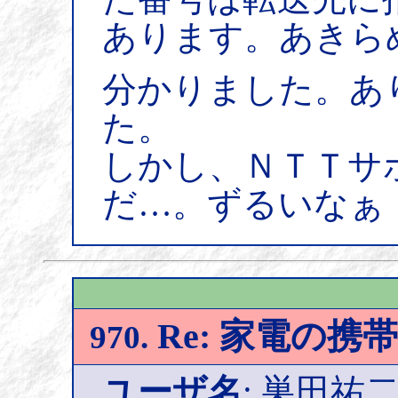
あります。あきら
分かりました。あ
た。
しかし、ＮＴＴサ
だ…。ずるいなぁ
Re: 家電の携
970.
ユーザ名
: 巣田祐