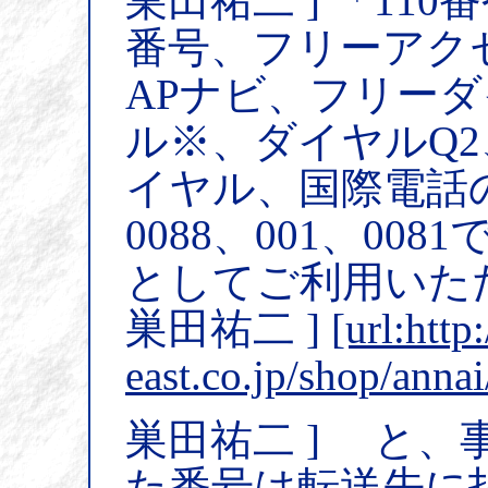
巣田祐二 ] 「110
番号、フリーアク
APナビ、フリー
ル※、ダイヤルQ2
イヤル、国際電話の番
0088、001、0
としてご利用いた
巣田祐二 ]
[url:http
east.co.jp/shop/anna
巣田祐二 ] と
た番号は転送先に