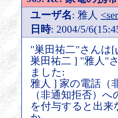
ユーザ名
: 雅人
<ser
日時
: 2004/5/6(15:4
"巣田祐二"さんは
[
巣田祐二 ] "雅人"
ました:
雅人 ] 家の電話
（非通知拒否）へ
を付与すると出来
か。