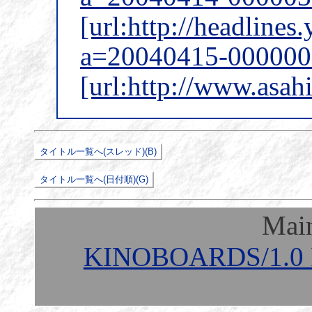
[url:http://headlines
a=20040415-0000007
[url:http://www.asah
Mai
KINOBOARDS/1.0 