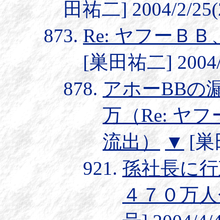
田祐二] 2004/2/25(
Re: ヤフーＢ
[巣田祐二] 2004/2
アホーBBの
万（Re: 
流出）
▼
[巣田
孫社長に行
４７０万人