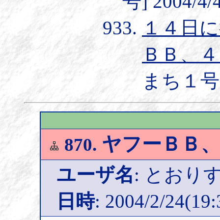
号] 2004/4/4
１４日に
ＢＢ、４
まち１号] 2
ヤフーＢＢ、
870.
ユーザ名
: とおり
日時
: 2004/2/24(19: