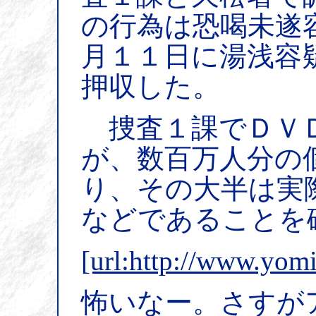
の行為は恐喝未遂
月１１日に湯浅容
押収した。
捜査１課でＤＶＤ
が、数百万人分の
り、その大半は実
などであることを
[url:http://www.yom
怖いなー。さすが