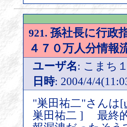
孫社長に行政指
921.
４７０万人分情報
ユーザ名
: こまち
日時
: 2004/4/4(11:0
"巣田祐二"さんは
[
巣田祐二 ] 最終