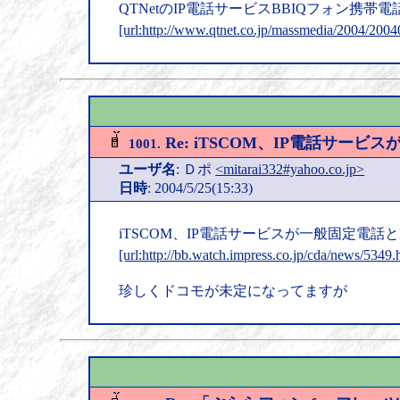
QTNetのIP電話サービスBBIQフォン携帯
[url:http://www.qtnet.co.jp/massmedia/2004/2004
Re: iTSCOM、IP電話サー
1001.
ユーザ名
: Ｄポ
<mitarai332#yahoo.co.jp>
日時
: 2004/5/25(15:33)
iTSCOM、IP電話サービスが一般固定電話
[url:http://bb.watch.impress.co.jp/cda/news/5349.
珍しくドコモが未定になってますが