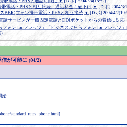
旬から携帯電話・PHSと通話可能に
▼
[Ｄポ] 2004/3/4(15:52)
ビスを携帯電話・PHSと相互接続。通話料金も値下げ
▼
[Ｄポ] 2004/3/1
サービスBBIQフォン携帯電話・PHSと相互接続
▼
[Ｄポ] 2004/4/2(19:
M、IP電話サービスが一般固定電話とDDIポケットからの着信に対応
ららフォン for フレッツ」「ビジネスぷららフォン for フレッ
6)
発信が可能に (04/2)
次開始
/phone/standard_rates_phone.html]