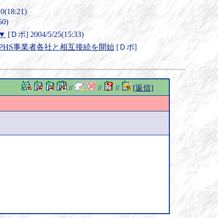
0(18:21)
50)
▼
[Ｄポ] 2004/5/25(15:33)
ツ」PHS事業者各社と相互接続を開始
[Ｄポ]
//
//
//
[返信]