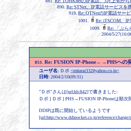
Re: TOHKnetのIP電話、3月上
Re: STNet、IP電話サー
Re: QTNetのIP電話
Re: iTSCO
Re: 「ぷ
2004/5/27(16:0
Re: FUSION IP-Phone←→PHSへの
853.
ユーザ名
: Ｄポ
<mitarai332#yahoo.co.jp>
日時
: 2004/2/10(09:31)
"Ｄポ"さんは
[url:kb:842]
で書きました:
Ｄポ ] Ｄポ ] PHS→FUSION IP-Phoneは順
DDIPは既に開始しているようです
[url:http://www.ddipocket.co.jp/reference/charge