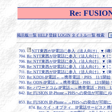
Re: FUSI
掲示板一覧
HELP
登録
LOGIN
タイトル一覧
検索
NTT東西がIP電話に参入（法人向け）
▼
[磯津
Re: NTT東西がIP電話に参入（法人向け）
▼
[こ
Re: NTT東西がIP電話に参入（法人向け）
▼
[巣
Re: NTT東西がIP電話に参入（法人向け）
▼
[こ
Re: NTT東西がIP電話に参入（法人向け）
▼
[巣
Re: KDDI-IP電話←→携帯電話・PHS 11/1開始
Re: ODN-IP電話←→携帯電話・PHS 12/1開始
Re: パワードコム-IP電話←→携帯電話・PHS 12
Re: FUSION IP-Phone→PHSへの発信が可能に (04/
Re: FUSION IP-Phone←→PHSへの発信が可能に (
Re: ケイ・オプティ、IP電話サービスと