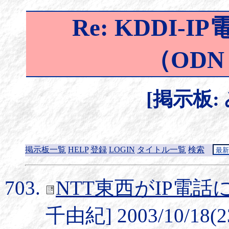
Re: KDDI-I
（ODN←
[掲示板:
掲示板一覧
HELP
登録
LOGIN
タイトル一覧
検索
NTT東西がIP電
千由紀] 2003/10/18(2