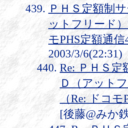
ＰＨＳ定額制サ
ットフリード）T
モPHS定額通信
2003/3/6(22:31)
Re: ＰＨ
Ｄ（アットフ
（Re: ドコ
[後藤@みか鉄] 2