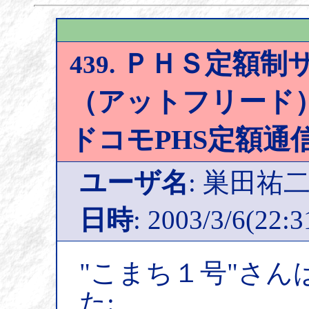
ＰＨＳ定額制
439.
（アットフリード）
ドコモPHS定額通
ユーザ名
: 巣田祐
日時
: 2003/3/6(22:3
"こまち１号"さん
た: