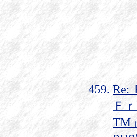
Re
Ｆｒ
TM