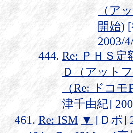
（アッ
開始)
2003/4
Re: ＰＨ
Ｄ（アットフ
（Re: ドコ
津千由紀] 2003/
Re: ISM
▼
[Ｄポ] 20