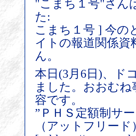
"こまち１号"さん
た:
こまち１号 ] 今
イトの報道関係資
ん。
本日(3月6日)、
ました。おおむね
容です。
”ＰＨＳ定額制サ
（アットフリード