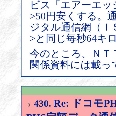
ビス「エアーエッ
>50円安くする。
ジタル通信網（Ｉ
>と同じ毎秒64キ
今のところ、ＮＴ
関係資料には載っ
Re: ドコモP
430.