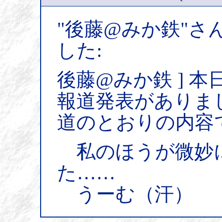
"後藤@みか鉄"さ
した:
後藤@みか鉄 ] 本
報道発表がありま
道のとおりの内容
私のほうが微妙
た……
うーむ（汗）