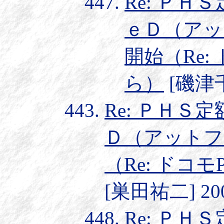
Re: Ｐ
ｅＤ（アッ
開始（Re:
ら）
[磯津千由
Re: ＰＨ
Ｄ（アットフ
（Re: ドコ
[巣田祐二] 2003
Re: Ｐ