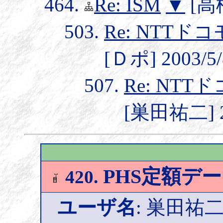
Re: ISM
▼
[高松
Re: NTT
[Ｄポ] 2003/5/
Re: NT
[巣田祐二] 20
PHS定額デ
420.
ユーザ名
: 巣田祐