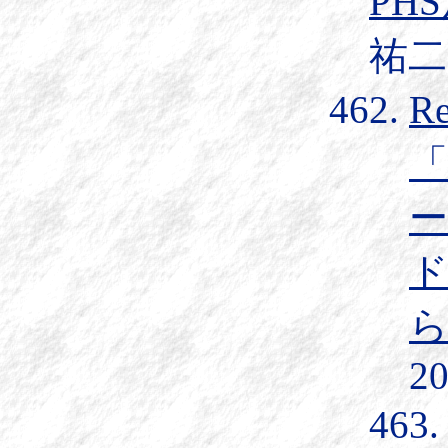
PH
祐二] 
R
ー
ド
20