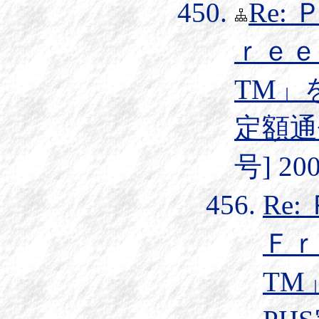
Re
ｒｅｅ
TM」
定額通
号] 200
Re
Ｆｒ
TM