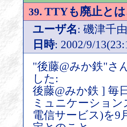
TTYも廃止と
39.
ユーザ名
: 磯津千
日時
: 2002/9/13(23:
"後藤@みか鉄"さ
した:
後藤@みか鉄 ] 
ミュニケーション
電信サービス)を