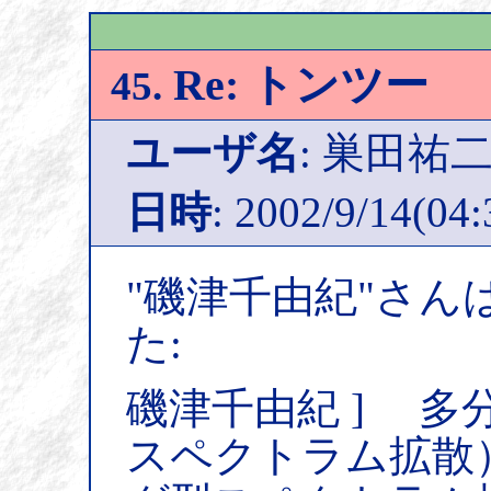
Re: トンツー
45.
ユーザ名
: 巣田祐
日時
: 2002/9/14(04:
"磯津千由紀"さん
た:
磯津千由紀 ] 多
スペクトラム拡散