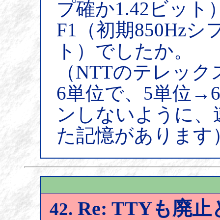
プ確か1.42ビット）で
F1（初期850Hzシ
ト）でしたか。
（NTTのテレッ
6単位で、5単位→
ンしないように、速
た記憶があります
Re: TTYも
42.