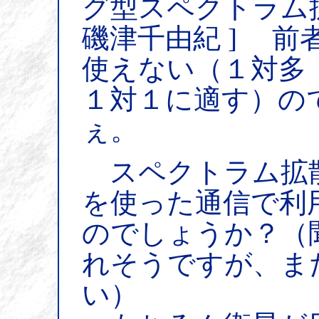
グ型スペクトラム
磯津千由紀 ] 前
使えない（１対多
１対１に適す）の
ぇ。
スペクトラム拡
を使った通信で利
のでしょうか？（
れそうですが、ま
い）