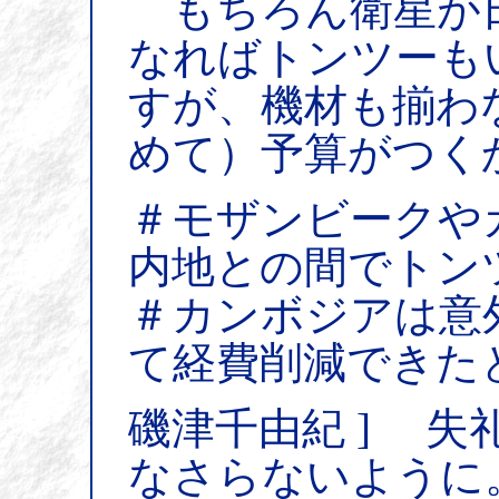
もちろん衛星が
なればトンツーも
すが、機材も揃わ
めて）予算がつく
＃モザンビークや
内地との間でトン
＃カンボジアは意
て経費削減できた
磯津千由紀 ] 
なさらないように