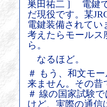
巣田祐二 ] 電
だ現役です。某JR
電鍵装備されてい
考えたらモールス
ら。
なるほど。
＃ もう、和文モ
来ません。その昔
＃ 線の国家試験
けど、実際の通信