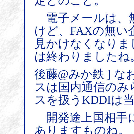
定とのこと。
電子メールは、
けど、FAXの無
見かけなくなりま
は終わりましたね
後藤@みか鉄 ] な
スは国内通信のみ
スを扱うKDDIは
開発途上国相手に
ありますものね。