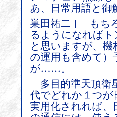
あ、日常用語と御
巣田祐二 ] も
るようになればト
と思いますが、機
の運用も含めて）
が……。
多目的準天頂衛星
代でどれか１つが
実用化されれば、