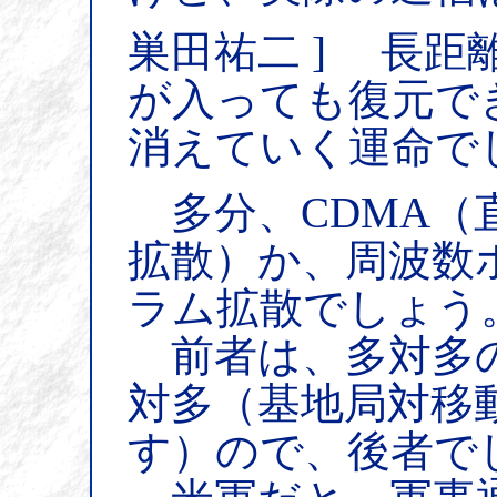
巣田祐二 ] 長
が入っても復元で
消えていく運命で
多分、CDMA（
拡散）か、周波数
ラム拡散でしょう
前者は、多対多の
対多（基地局対移
す）ので、後者で