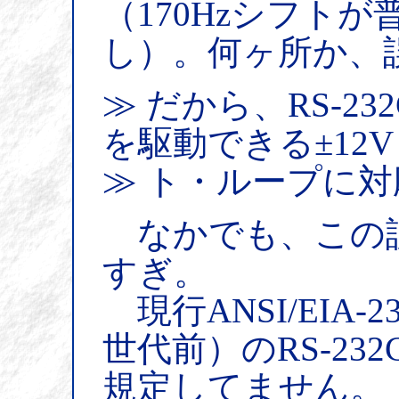
（170Hzシフト
し）。何ヶ所か、
≫ だから、RS-2
を駆動できる±12V 
≫ ト・ループに
なかでも、この
すぎ。
現行ANSI/EIA-
世代前）のRS-2
規定してません。