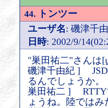
トンツー
44.
ユーザ名
: 磯津千
日時
: 2002/9/14(02:
"巣田祐二"さんは
[
磯津千由紀 ] JS
るんでしょうか。
巣田祐二 ] RT
ょうね。陸ではみ