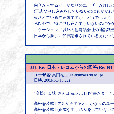
内容からすると、かなりのユーザーがNTT
(正式な申し込みをしていないのにもかかわ
移されている雰囲気ですが、どうでしょう
私以外で、特に申し込んでもいないのにかか
ニケーションズ以外の他電話会社の通話料金が
日本から勝手に代行請求されている方はい
Re: 日本テレコムからの回答(Re:
324.
ユーザ名
: 巣田祐二
<slab#mars.dti.ne.jp>
日時
: 2003/1/3(18:22)
"高松@茨城"さんは
[url:kb:317]
で書きました
高松@茨城 ] 内容からすると、かなりのユ
高松@茨城 ] (正式な申し込みをしていな