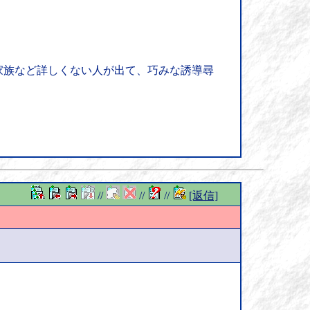
家族など詳しくない人が出て、巧みな誘導尋
//
//
//
[返信]