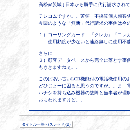
高松@茨城 ] 日本から勝手に代行請求さ
テレコムですか。。苦笑 不採算個人願客
今回のような「無断」代行請求の事例は今
１）コーリングカード 『クレカ』『コレ
使用頻度が少ないと連絡無しに使用不
さらに
２）顧客データベースから完全に落とす事
もききますねぇ。。
このばあい古いLCR機能付の電話機使用の
どひじょーに困ると思うのですが。。ま 
ハナシを持ち込み機器の故障と当事者が理
おもわれますけど。。