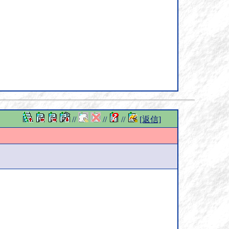
//
//
//
[返信]