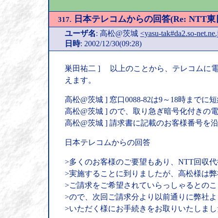
日本テレコムからの回答(Re: NT
317.
ユーザ名
: 高松@茨城
<yasu-tak#da2.so-net.ne.
日時
: 2002/12/30(09:28)
巣田祐二 ] 以上のことから、テレコムに
えます。
高松@茨城 ] 窓口0088-82は9～18時
高松@茨城 ] ので、取り急ぎ暗号化付き
高松@茨城 ] 請求書に記載のお客様番号を
日本テレコムからの回答
>多くのお客様のご要望もあり、NTT回収
>実施することに到りましたが、高松様は弊
>ご請求をご希望されていらっしゃるとの
>ので、次回ご請求分より以前通りに弊社
>いただく様にお手続きをお取りいたしまし