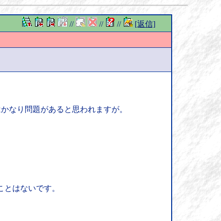
//
//
//
[返信]
はかなり問題があると思われますが。
ことはないです。