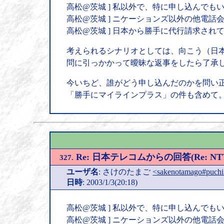
高松@茨城 ] 私以外で、特に申し込んでも
高松@茨城 ] ニケーションズ以外の他電話会
高松@茨城 ] 日本から勝手に代行請求さ
考えられるシナリオとしては、向こう（日
問に引っかかって曖昧な返事をしたら了承
今いちど、誰がどう申し込んだのかを問い
「勝手にマイラインプラス」の件も含めて
Re: 日本テレコムからの回答(Re:
327.
ユーザ名
: さけのたまご
<sakenotamago#puchi
日時
: 2003/1/3(20:18)
高松@茨城 ] 私以外で、特に申し込んでも
高松@茨城 ] ニケーションズ以外の他電話会