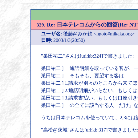
Re: 日本テレコムからの回答(Re:
329.
ユーザ名
:
後藤@みか鉄
<ngoto#mikaka.org>
日時
: 2003/1/3(20:50)
"巣田祐二"さんは
[url:kb:324]
で書きました:
巣田祐二 ] 通話明細を取っている客が、
巣田祐二 ] そもそも、要望する客は
巣田祐二 ] 1.請求が別々のところから来て
巣田祐二 ] 2.通話明細がいらない、もし
巣田祐二 ] 3.請求書払い、もしくは口座引
巣田祐二 ] の全てに該当する人「だけ」
うちは日本テレコムを使っていて、2,3に
"高松@茨城"さんは
[url:kb:317]
で書きました