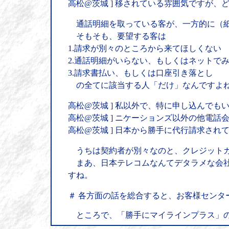
高松@茨城 ] 移されている雰囲気ですが、
通話明細を取っている客が、一方的に（紙
そもそも、要望する客は
1.請求が別々のところから来てほしくない
2.通話明細がいらない、もしくはネットで
3.請求書払い、もしくは口座引き落とし
の全てに該当する人「だけ」なんですよ
高松@茨城 ] 私以外で、特に申し込んでも
高松@茨城 ] ニケーションズ以外の他電話会
高松@茨城 ] 日本から勝手に代行請求さ
うちは契約者が別々なのと、クレジットカ
まあ、日本テレコムなんてデタラメな会社
すね。
＃ 各方面の話を総合すると、お客様センタ
ところで、「勝手にマイラインプラス」の