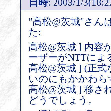
日時
: 2003/1/3(18:2
"高松@茨城"さん
た:
高松@茨城 ] 内
ーザーがNTTによ
高松@茨城 ] (
いのにもかかわら
高松@茨城 ] 移
どうでしょう。