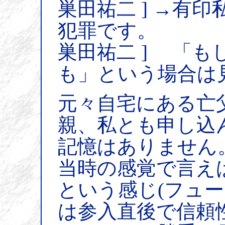
巣田祐二 ] →有
犯罪です。
巣田祐二 ] 「
も」という場合は
元々自宅にある亡
親、私とも申し込
記憶はありません
当時の感覚で言え
という感じ(フュ
は参入直後で信頼