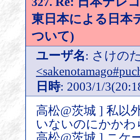
Re: 日本テレコ
327.
東日本による日本
ついて)
ユーザ名
: さけの
<sakenotamago#puch
日時
: 2003/1/3(20:1
高松@茨城 ] 私
いないのにかかわ
高松@茨城 ] ニ