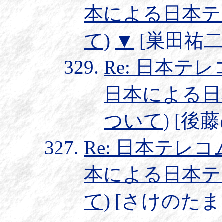
本による日本テ
て)
▼
[巣田祐二] 2
Re: 日本テレ
日本による日
ついて)
[後藤@
Re: 日本テレコ
本による日本テ
て)
[さけのたまご] 