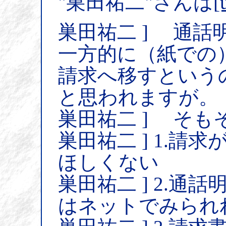
"巣田祐二"さんは
[
巣田祐二 ] 通
一方的に（紙での
請求へ移すという
と思われますが。
巣田祐二 ] そも
巣田祐二 ] 1.
ほしくない
巣田祐二 ] 2.
はネットでみられ