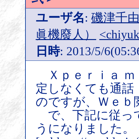
ユーザ名
:
磯津千由紀
眞機廢人）
<chiyuk
日時
: 2013/5/6(05:3
Ｘｐｅｒｉａ ｍ
定しなくても通話
のですが、Ｗｅｂ
で、下記に従っ
うになりました。