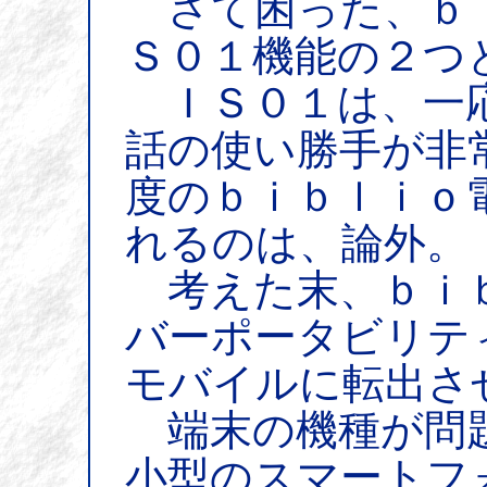
さて困った、ｂｉ
Ｓ０１機能の２つ
ＩＳ０１は、一応
話の使い勝手が非
度のｂｉｂｌｉｏ
れるのは、論外。
考えた末、ｂｉｂ
バーポータビリテ
モバイルに転出さ
端末の機種が問題
小型のスマートフ