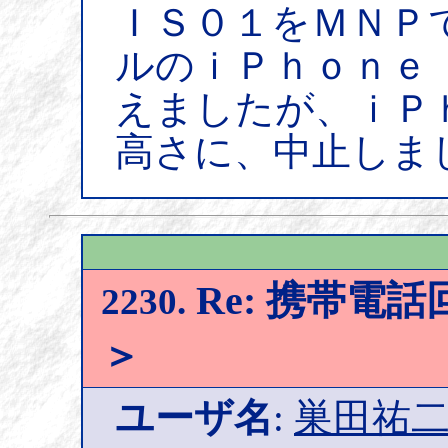
ＩＳ０１をＭＮＰ
ルのｉＰｈｏｎｅ
えましたが、ｉＰ
高さに、中止しま
Re: 携帯電
2230.
＞
ユーザ名
:
巣田祐