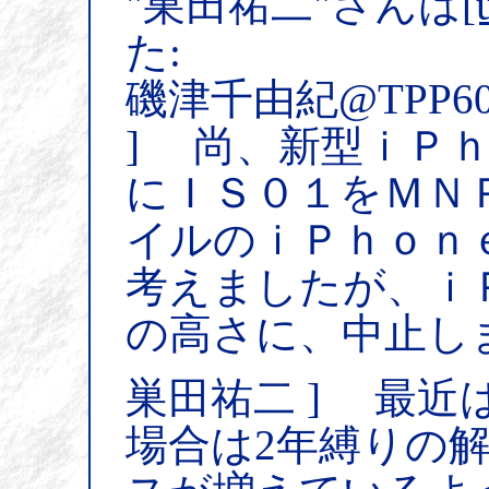
"巣田祐二"さんは
[
た:
磯津千由紀@TPP6
] 尚、新型ｉＰ
にＩＳ０１をＭＮ
イルのｉＰｈｏｎ
考えましたが、ｉ
の高さに、中止し
巣田祐二 ] 最近
場合は2年縛りの