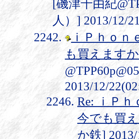
[磯津千由紀@TP
人）] 2013/12/21
ｉＰｈｏｎ
も買えますか
@TPP60p@
2013/12/22(02
Re: ｉ
今でも買え
か鉄] 2013/1