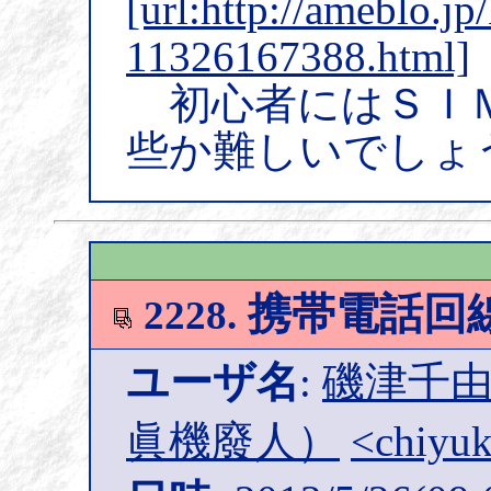
[url:http://ameblo.j
11326167388.html]
初心者にはＳＩ
些か難しいでしょ
携帯電話回
2228.
ユーザ名
:
磯津千由紀
眞機廢人）
<chiyuk