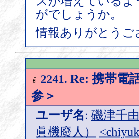
スが増えているよ
がでしょうか。
情報ありがとうご
Re: 携帯
2241.
参＞
ユーザ名
:
磯津千由紀
眞機廢人）
<chiyuk