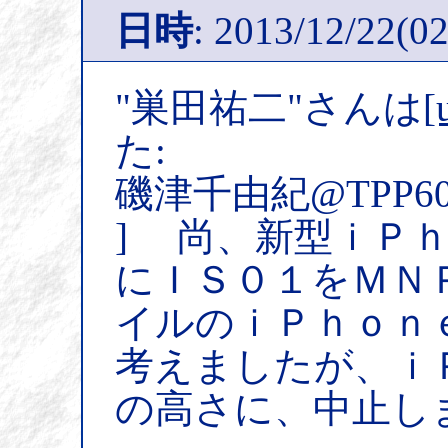
日時
: 2013/12/22(02
"巣田祐二"さんは
[
た:
磯津千由紀@TPP6
] 尚、新型ｉＰ
にＩＳ０１をＭＮ
イルのｉＰｈｏｎ
考えましたが、ｉ
の高さに、中止し