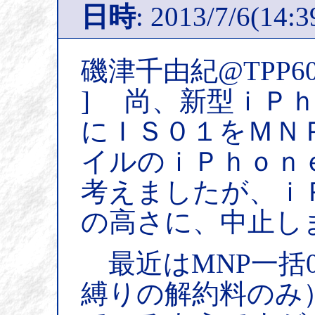
日時
: 2013/7/6(14:3
磯津千由紀@TPP6
] 尚、新型ｉＰ
にＩＳ０１をＭＮ
イルのｉＰｈｏｎ
考えましたが、ｉ
の高さに、中止し
最近はMNP一括
縛りの解約料のみ