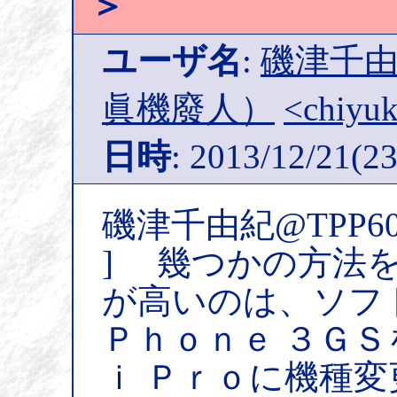
＞
ユーザ名
:
磯津千由紀
眞機廢人）
<chiyuk
日時
: 2013/12/21(23
磯津千由紀@TPP6
] 幾つかの方法
が高いのは、ソフ
Ｐｈｏｎｅ ３ＧＳ
ｉ Ｐｒｏに機種