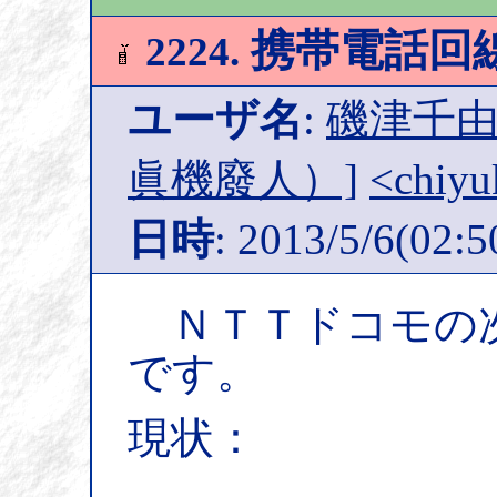
携帯電話回
2224.
ユーザ名
:
磯津千由紀
眞機廢人）]
<chiyu
日時
: 2013/5/6(02:5
ＮＴＴドコモの次
です。
現状：