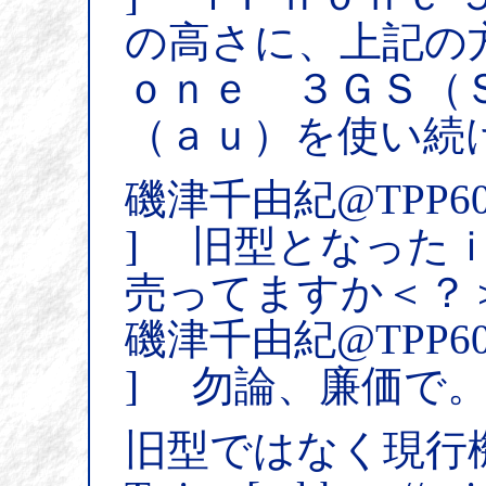
の高さに、上記の
ｏｎｅ ３ＧＳ（
（ａｕ）を使い続
磯津千由紀@TPP6
] 旧型となった
売ってますか＜？
磯津千由紀@TPP6
] 勿論、廉価で
旧型ではなく現行