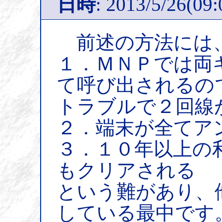
日時
: 2013/5/26(09:
前述の方法には
１．ＭＮＰでは両
て呼び出されるの
トラブルで２回線
２．端末が全てア
３．１０年以上の
もクリアされる
という難があり、
している最中です