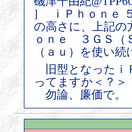
磯津千由紀@TPP6
] ｉＰｈｏｎｅ 
の高さに、上記の
ｏｎｅ ３ＧＳ（
（ａｕ）を使い続
旧型となったｉＰ
ってますか＜？＞
勿論、廉価で。