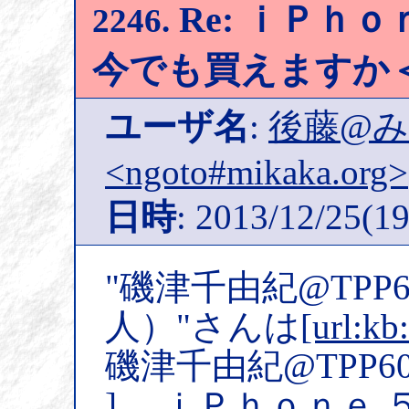
Re: ｉＰｈ
2246.
今でも買えますか
ユーザ名
:
後藤@
<ngoto#mikaka.org>
日時
: 2013/12/25(19
"磯津千由紀@TPP6
人）"さんは
[url:kb
磯津千由紀@TPP6
] ｉＰｈｏｎｅ 