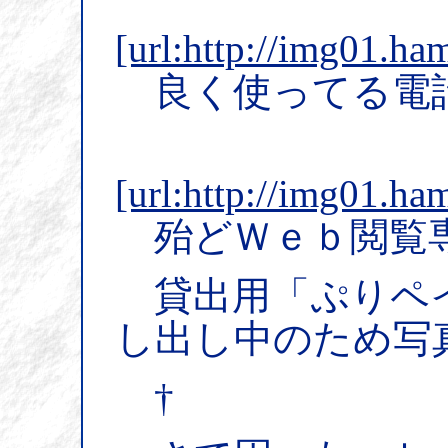
[url:http://img01.ham
良く使ってる電話
[url:http://img01.ham
殆どＷｅｂ閲覧
貸出用「ぷりペイ
し出し中のため写
†