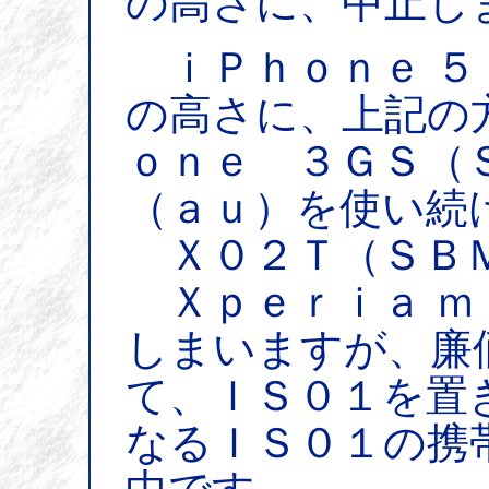
の高さに、中止し
ｉＰｈｏｎｅ ５
の高さに、上記の
ｏｎｅ ３ＧＳ（
（ａｕ）を使い続
Ｘ０２Ｔ（ＳＢ
Ｘｐｅｒｉａ ｍ
しまいますが、廉
て、ＩＳ０１を置
なるＩＳ０１の携