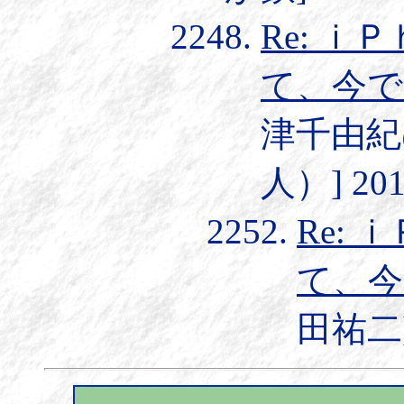
Re: 
て、今で
津千由紀@
人）] 2013
Re:
て、今
田祐二] 