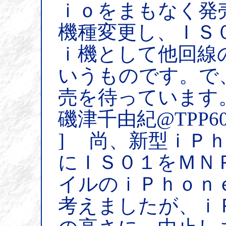
ｉｏをまもなく発
機種変更し、ＩＳ
ｉ機として他回線
いうものです。で
売を待っています
磯津千由紀@TPP6
] 尚、新型ｉＰ
にＩＳ０１をＭＮ
イルのｉＰｈｏｎ
考えましたが、ｉ