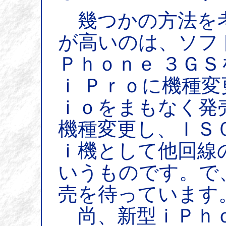
幾つかの方法を
が高いのは、ソフ
Ｐｈｏｎｅ ３ＧＳ
ｉ Ｐｒｏに機種
ｉｏをまもなく発
機種変更し、ＩＳ
ｉ機として他回線
いうものです。で
売を待っています
尚、新型ｉＰｈｏ