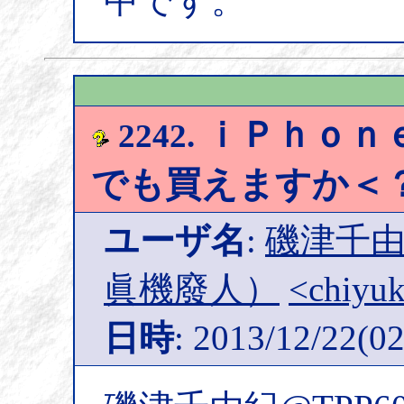
中です。
ｉＰｈｏｎ
2242.
でも買えますか＜
ユーザ名
:
磯津千由紀
眞機廢人）
<chiyuk
日時
: 2013/12/22(02