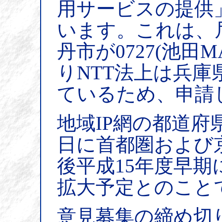
用サービスの提供
います。これは、尼崎
丹市が0727(池田
りNTT法上は兵
ているため、申請
地域IP網の都道府
日に首都圏および
後平成15年度早
拡大予定とのこと
意見募集の締め切り