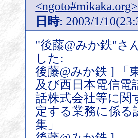
<ngoto#mikaka.org>
日時
: 2003/1/10(23:
"後藤@みか鉄"さ
した:
後藤@みか鉄 ] 
及び西日本電信電
話株式会社等に関
定する業務に係る
集」
後藤@みか鉄 ]