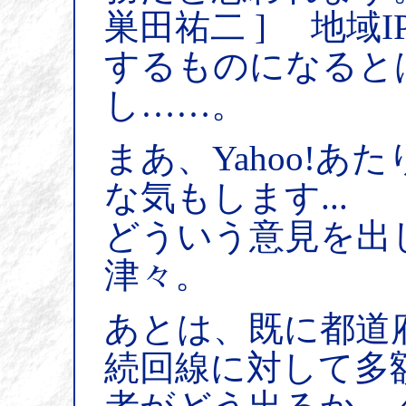
巣田祐二 ] 地域
するものになると
し……。
まあ、Yahoo!
な気もします...
どういう意見を出
津々。
あとは、既に都道
続回線に対して多