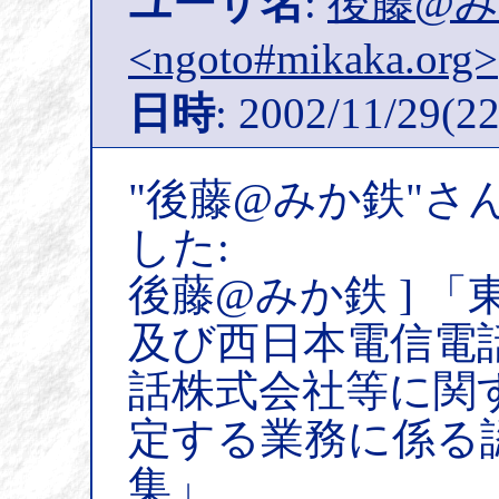
ユーザ名
:
後藤@
<ngoto#mikaka.org>
日時
: 2002/11/29(22
"後藤@みか鉄"さ
した:
後藤@みか鉄 ] 
及び西日本電信電
話株式会社等に関
定する業務に係る
集」