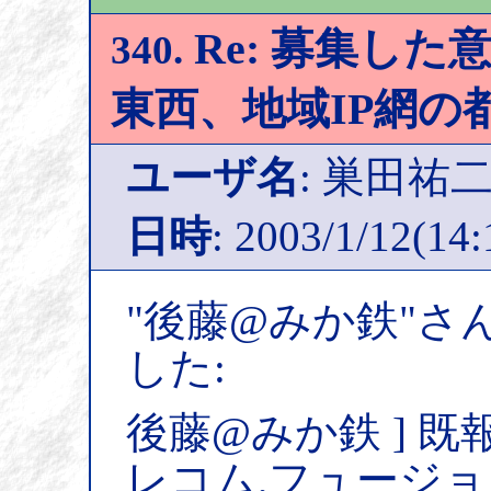
Re: 募集した意
340.
東西、地域IP網の
ユーザ名
: 巣田祐
日時
: 2003/1/12(14:
"後藤@みか鉄"さ
した:
後藤@みか鉄 ] 既
レコム,フュージョ