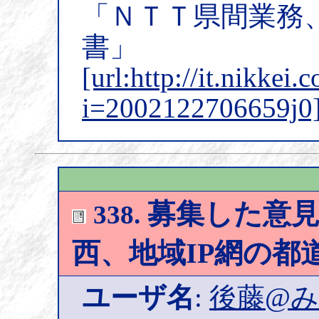
「ＮＴＴ県間業務
書」
[url:http://it.nikkei.
i=2002122706659j0
募集した意見公
338.
西、地域IP網の都
ユーザ名
:
後藤@