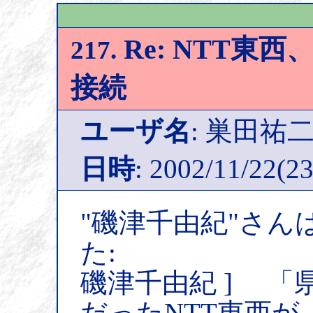
Re: NTT東
217.
接続
ユーザ名
: 巣田祐
日時
: 2002/11/22(23
"磯津千由紀"さん
た:
磯津千由紀 ] 「
だったNTT東西が