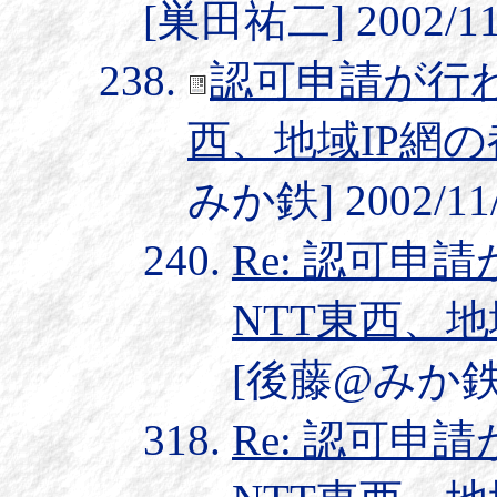
[巣田祐二] 2002/11/
認可申請が行われ
西、地域IP網の
みか鉄] 2002/11/
Re: 認可申
NTT東西、地
[後藤@みか鉄] 2
Re: 認可申