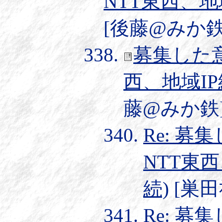
NTT東西、地
[後藤@みか鉄] 2
募集した意
西、地域I
藤@みか鉄] 20
Re: 募
NTT東
続)
[巣田祐二
Re: 募