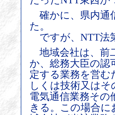
確かに、県内通信
た。
ですが、NTT法
地域会社は、前二
か、総務大臣の認
定する業務を営む
しくは技術又はそ
電気通信業務その
きる。この場合に