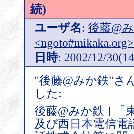
続)
ユーザ名
:
後藤@
<ngoto#mikaka.org>
日時
: 2002/12/30(14
"後藤@みか鉄"さ
した:
後藤@みか鉄 ] 
及び西日本電信電