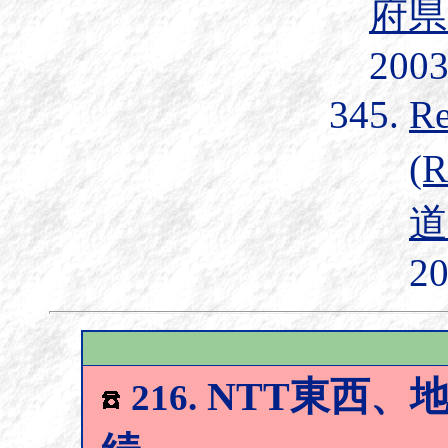
府県
2003
R
(
道
20
NTT東西、
216.