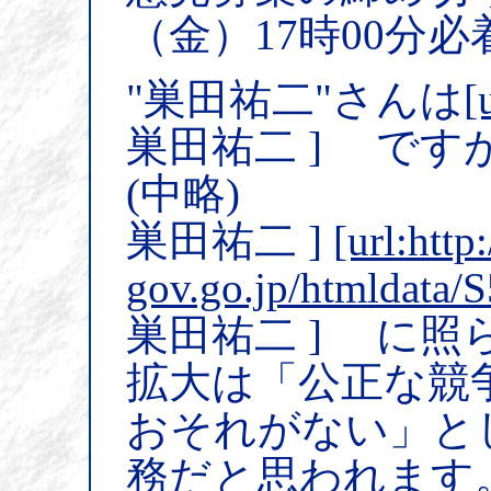
（金）17時00分
"巣田祐二"さんは
[
巣田祐二 ] です
(中略)
巣田祐二 ]
[url:http:
gov.go.jp/htmldata
巣田祐二 ] に照
拡大は「公正な競
おそれがない」と
務だと思われます