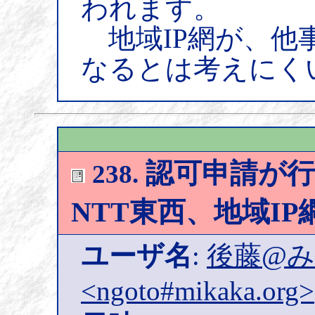
われます。
地域IP網が、他
なるとは考えにく
認可申請が行
238.
NTT東西、地域I
ユーザ名
:
後藤@
<ngoto#mikaka.org>