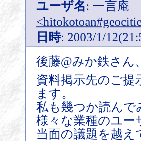
ユーザ名
: 一言庵
<hitokotoan#geocitie
日時
: 2003/1/12(21:
後藤@みか鉄さん
資料掲示先のご提
ます。
私も幾つか読んで
様々な業種のユー
当面の議題を越え