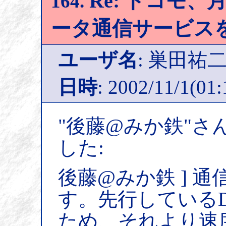
Re: ドコモ、月
164.
ータ通信サービス
ユーザ名
: 巣田祐
日時
: 2002/11/1(01:
"後藤@みか鉄"さ
した:
後藤@みか鉄 ] 通
す。先行しているDD
ため、それより速度は