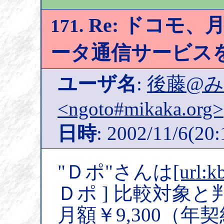
Re: ドコモ、月
171.
ータ通信サービス
ユーザ名
:
後藤@
<ngoto#mikaka.org>
日時
: 2002/11/6(20:
"Ｄポ"さんは
[url:k
Ｄポ ] 比較対象と判
月額￥9,300（年