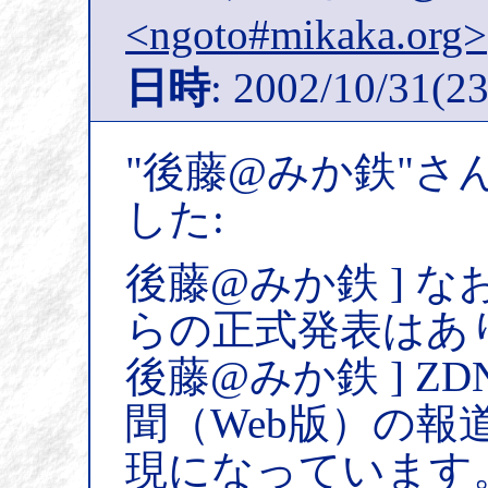
<ngoto#mikaka.org>
日時
: 2002/10/31(23
"後藤@みか鉄"さ
した:
後藤@みか鉄 ] 
らの正式発表はあ
後藤@みか鉄 ] Z
聞（Web版）の
現になっています