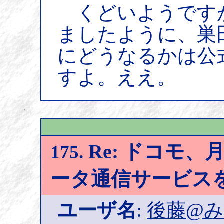
くどいようです
ましたように、巣
にどうなるかは公
すよ。ええ。
Re: ドコモ、月
175.
ータ通信サービス
ユーザ名
:
後藤@