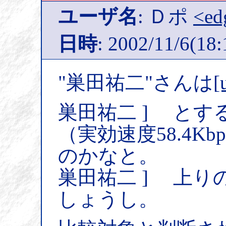
ユーザ名
: Ｄポ
<ed
日時
: 2002/11/6(18:
"巣田祐二"さんは
[
巣田祐二 ] とす
（実効速度58.4K
のかなと。
巣田祐二 ] 上
しょうし。