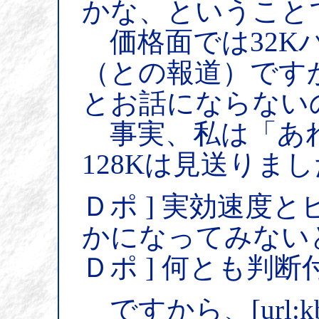
かな、ということ
価格面では32K
（との報道）ですか
とお話にならない
事実、私は「あ
128Kは見送りま
Ｄポ ] 実効速度
かになってみない
Ｄポ ] 何とも判
ですから、
[url: