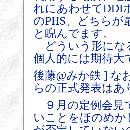
れにあわせてDDI
のPHS、どちら
と睨んでます。
どういう形にな
個人的には期待大
後藤@みか鉄 ] 
らの正式発表はあ
９月の定例会見で
いことをほのめか
が否定していない