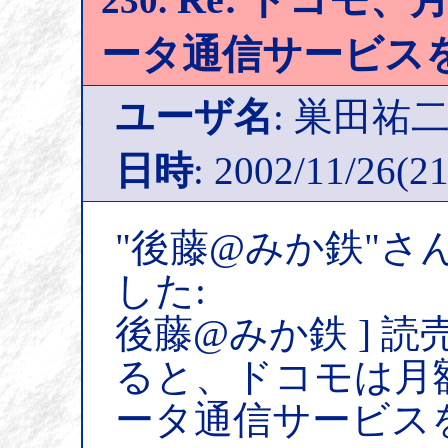
230.
ータ通信サービス
ユーザ名
: 巣田祐
日時
: 2002/11/26(21
"後藤@みか鉄"さ
した:
後藤@みか鉄 ] 
ると、ドコモは月額
ータ通信サービス