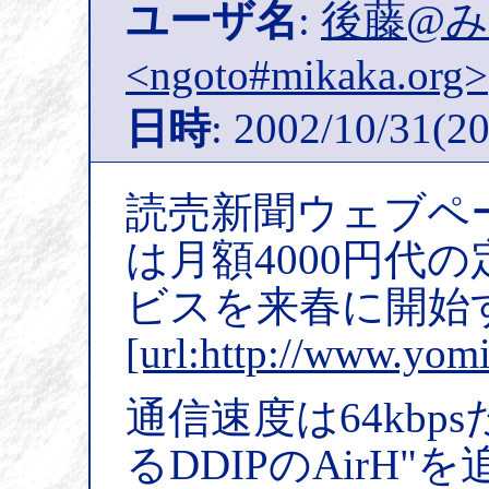
ユーザ名
:
後藤@
<ngoto#mikaka.org>
日時
: 2002/10/31(20
読売新聞ウェブペ
は月額4000円代
ビスを来春に開始
[url:http://www.yom
通信速度は64kb
るDDIPのAirH