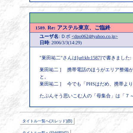
Re: アステル東京、ご臨終
1589.
ユーザ名
: Ｄポ
<dpo0624#yahoo.co.jp>
日時
: 2006/3/3(14:29)
"巣田祐二"さんは
[url:kb:1587]
で書きました:
巣田祐二 ] 携帯電話のほうがエリア整備
と。
巣田祐二 ] 今でも「PHSはだめ、携帯
たぶんそう思いこむ人の「母集合」は「７