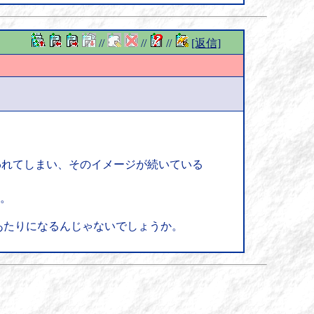
//
//
//
[返信]
われてしまい、そのイメージが続いている
よ。
あたりになるんじゃないでしょうか。