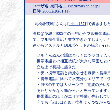
ユーザ名
: 巣田祐二
<slab#mars.dti.ne.jp>
日時
: 2006/2/20(01:11)
"高松@茨城"さんは
[url:kb:1571]
で書きました
高松@茨城 ] 1995年の当初からフル
て、フル携帯電話と並立できたでしょう。と
連からアステルとDDIポケットの統合が行わ
フルうんぬんの話はとっくにツッコミ入っ
携帯電話との相互接続が大きな障害だと
立ち上げ初期に起きた
・安い携帯電話と錯覚させる宣伝・営業
・携帯電話に比べて不充分なエリアで「
・PHSの中では大ゾーンで、電波の拾いや
あたりがかなり痛かったと思っています
携帯電話のほうがエリア整備が先行してい
今でも「PHSはだめ、携帯よりつながら