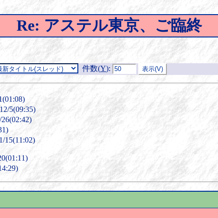
Re: アステル東京、ご臨終
件数(
Y
)
:
(01:08)
/5(09:35)
6(02:42)
31)
15(11:02)
(01:11)
4:29)