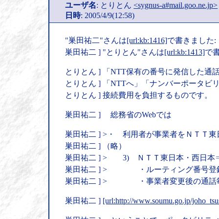
ユーザ名
: とりとん
<sygnus-a#mail.goo.ne.jp>
日時
: 2005/4/9(12:58)
"巣田祐二"さんは
[url:kb:1416]
で書きました:
巣田祐二 ] "とりとん"さんは
[url:kb:1413]
で書
とりとん ] 「NTT保有の番号に発信した
とりとん ] 「NTTへ」「ナンバーポータ
とりとん ] 接続費用を負担するものです。
巣田祐二 ] 総務省のWebでは
巣田祐二 ] >・ 利用者が事業者をＮＴＴ
巣田祐二 ] （略）
巣田祐二 ] > 3) ＮＴＴ東日本・西日
巣田祐二 ] > ・ルーティング番号登録工
巣田祐二 ] > ・事業者変更後の通話毎
巣田祐二 ]
[url:http://www.soumu.go.jp/joho_tsu