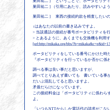
巣田祐二 ] ということで、ポータビリテ
巣田祐二 ] （引用にあたり、読みやすい
巣田祐二 ] 東西の接続約款を精査したい
↓はあなたの以前の書き込みですよ。
> 当該通話の接続が番号ポータビリティを
> とあるように、あくまでも交換機を利用
[url:http://mikaka.org/bbs/?b=mikaka&c=e&id=1
ポータビリティをしている番号にかけた時
『ポータビリティを行っているか否かに係わ
調べる事は良い事だと思いますが、
調べてとりあえず書いても 書いている事
だいぶ混乱してると思いますよ。
矛盾だらけになっています。
この接続料金は「ポータビリティに係わら
よ。
「いつもNTTからしか電話代の請求がこな