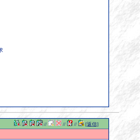
求
//
//
//
[返信]