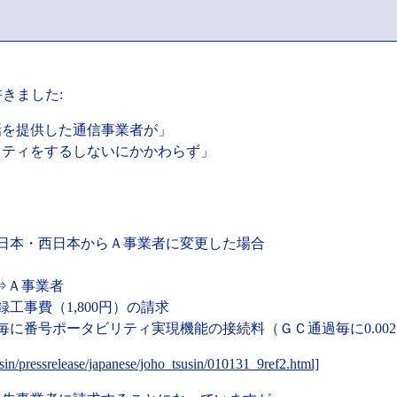
きました:
通話を提供した通信事業者が」
ビリティをするしないにかかわらず」
東日本・西日本からＡ事業者に変更した場合
本⇒Ａ事業者
事費（1,800円）の請求
に番号ポータビリティ実現機能の接続料（ＧＣ通過毎に0.002
sin/pressrelease/japanese/joho_tsusin/010131_9ref2.html]