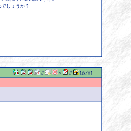
のでしょうか？
//
//
//
[返信]