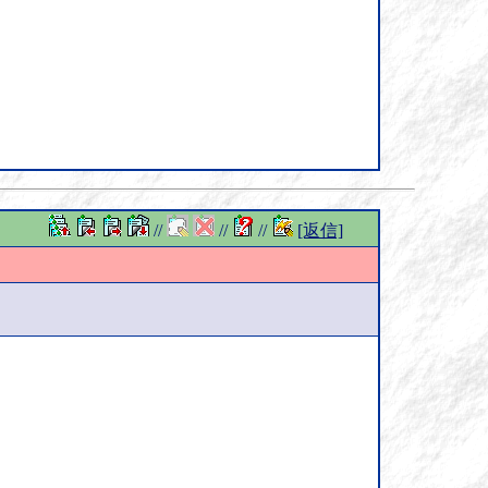
//
//
//
[返信]