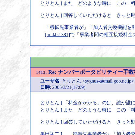
とりとん ] また どのような時に この
とりとん ] 回答していただけると きっと
「移転先事業者が」「加入者交換機能を利
[url:kb:1381]
で「事業者間の相互接続料金
Re: ナンバーポータビリティー手
1413.
ユーザ名
: とりとん
<sygnus-a#mail.goo.ne.jp>
日時
: 2005/3/21(17:09)
とりとん ] 「料金がかかる」のは、誰が
とりとん ] また どのような時に この
とりとん ] 回答していただけると きっと
巣田祐二 ] 「移転先事業者が」「加入者