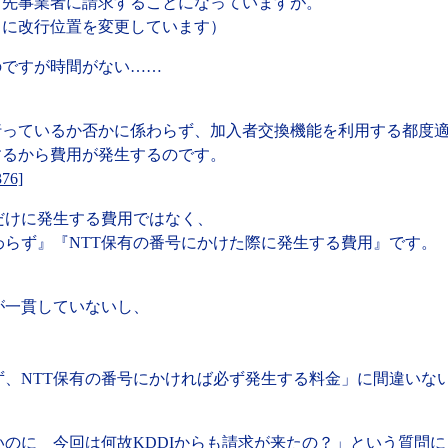
ィ先事業者に請求することになっていますが。
ように改行位置を変更しています）
のですが時間がない……
行っているか否かに係わらず、加入者交換機能を利用する都度
するから費用が発生するのです。
376]
だけに発生する費用ではなく、
らず』『NTT保有の番号にかけた際に発生する費用』です。
が一貫していないし、
ず、NTT保有の番号にかければ必ず発生する料金」に間違いな
いのに 今回は何故KDDIからも請求が来たの？」という質問に