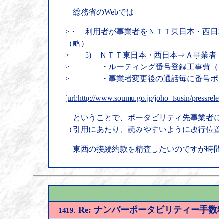
総務省のWebでは
>・ 利用者が事業者をＮＴＴ東日本・西
（略）
> 3) ＮＴＴ東日本・西日本⇒Ａ事業者
> ・ルーティング番号登録工事費（1,
> ・事業者変更後の通話毎に番号ポータ
[url:http://www.soumu.go.jp/joho_tsusin/pressrel
ということで、ポータビリティ先事業者に
（引用にあたり、読みやすいように改行位
東西の接続約款を精査したいのですが時
Re: ナンバーポータビリティー手
1419.