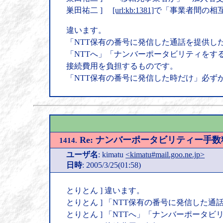
巣田祐二 ]
[url:kb:1381]
で「事業者間の相
違います。
「NTT保有の番号に発信した通話を提供し
「NTTへ」「ナンバーポータビリティをす
接続費用を負担するものです。
「NTT保有の番号に発信した時だけ」必ず
Re: ナンバーポータビリティー手
1414.
ユーザ名
: kimatu
<kimatu#mail.goo.ne.jp>
日時
: 2005/3/25(01:58)
とりとん ] 違います。
とりとん ] 「NTT保有の番号に発信した
とりとん ] 「NTTへ」「ナンバーポータ