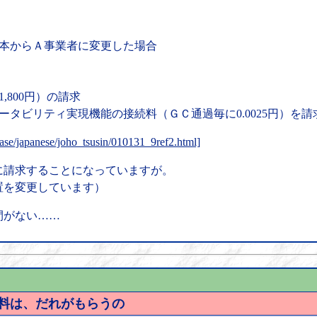
日本からＡ事業者に変更した場合
800円）の請求
ビリティ実現機能の接続料（ＧＣ通過毎に0.0025円）を請
ease/japanese/joho_tsusin/010131_9ref2.html]
請求することになっていますが。
置を変更しています）
間がない……
数料は、だれがもらうの