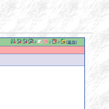
//
//
//
[返信]