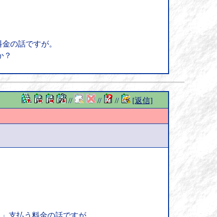
料金の話ですが。
か？
//
//
//
[返信]
に」支払う料金の話ですが。