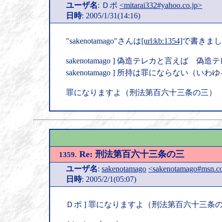
ユーザ名
: Ｄポ
<mitarai332#yahoo.co.jp>
日時
: 2005/1/31(14:16)
"sakenotamago"さんは
[url:kb:1354]
で書きまし
sakenotamago ] 偽造テレカと言えば 
sakenotamago ] 所持は罪にならない（
罪になりますよ（刑法第百六十三条の三）
Re: 刑法第百六十三条の三
1359.
ユーザ名
:
sakenotamago
<sakenotamago#msn.
日時
: 2005/2/1(05:07)
Ｄポ ] 罪になりますよ（刑法第百六十三条