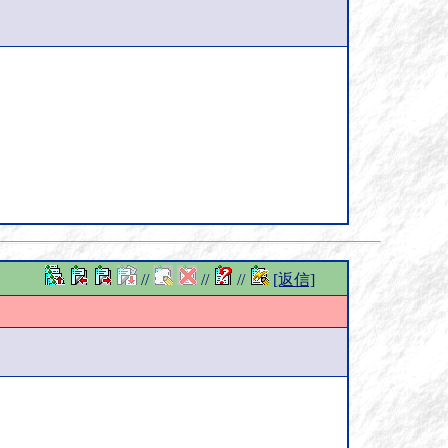
//
//
//
[返信]