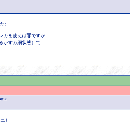
た:
偽造テレカを使えば罪ですが
いわゆるかすみ網状態）で
com>
の三）