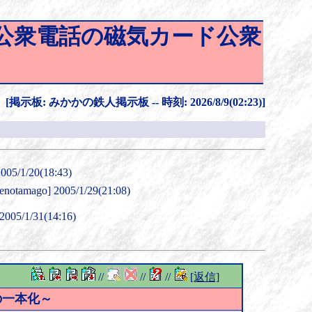
ド公衆電話の磁気カード公衆
[掲示板: みかかの鉄人掲示板 -- 時刻: 2026/8/9(02:23)]
05/1/20(18:43)
enotamago] 2005/1/29(21:08)
005/1/31(14:16)
//
//
//
[返信]
の一本化～