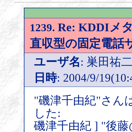
Re: KDDIメ
1239.
直収型の固定電話
ユーザ名
: 巣田祐
日時
: 2004/9/19(10:
"磯津千由紀"さん
した:
磯津千由紀 ] "後