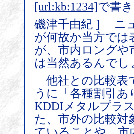
[url:kb:1234]
で書き
磯津千由紀 ] 
が何故か当方では
が、市内ロングや
は当然あるんでし
他社との比較表で
うに「各種割引あ
KDDIメタルプラ
た、市外の比較対
ていることや、市