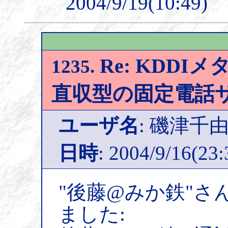
2004/9/19(10:49)
Re: KDDIメ
1235.
直収型の固定電話
ユーザ名
: 磯津千
日時
: 2004/9/16(23:
"後藤@みか鉄"さ
ました: