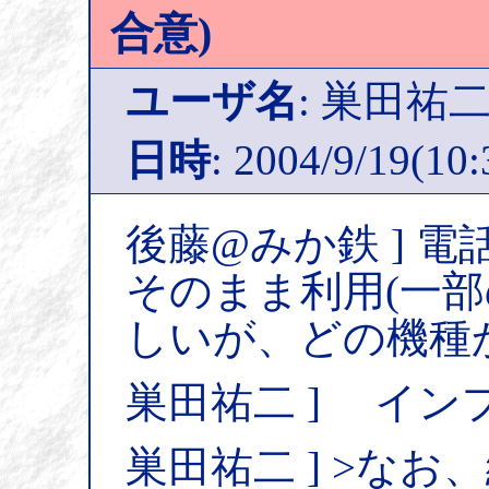
合意)
ユーザ名
: 巣田祐
日時
: 2004/9/19(10:
後藤@みか鉄 ] 
そのまま利用(一
しいが、どの機種
巣田祐二 ] イ
巣田祐二 ] >な