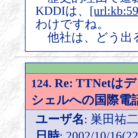
KDDIは、
[url:kb:59
わけですね。
他社は、どう出
Re: TTNe
124.
シェルへの国際電
ユーザ名
: 巣田祐
日時
: 2002/10/16(22