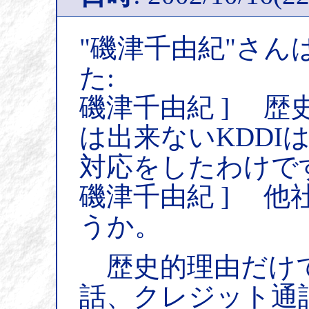
"磯津千由紀"さん
た:
磯津千由紀 ] 歴
は出来ないKDDI
対応をしたわけで
磯津千由紀 ] 
うか。
歴史的理由だけ
話、クレジット通