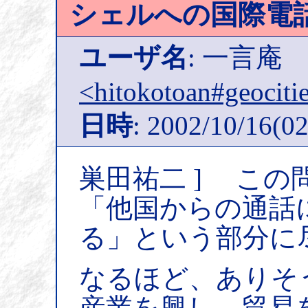
シェルへの国際電
ユーザ名
: 一言庵
<hitokotoan#geocitie
日時
: 2002/10/16(02
巣田祐二 ] こ
「他国からの通話
る」という部分に
なるほど、ありそ
産業を興し、貿易