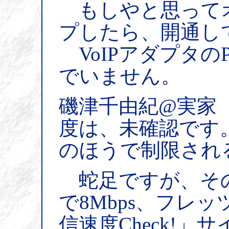
もしやと思って
プしたら、開通し
VoIPアダプタの
でいません。
磯津千由紀@実家（
度は、未確認です
のほうで制限され
蛇足ですが、そ
で8Mbps、フレ
信速度Check!」