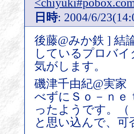
<chiyuki#pobox.co
日時
: 2004/6/23(14:
後藤@みか鉄 ] 
しているプロバイ
気がします。
磯津千由紀@実家（
べずにＳｏ－ｎｅ
ったようです。（
と思い込んで、可