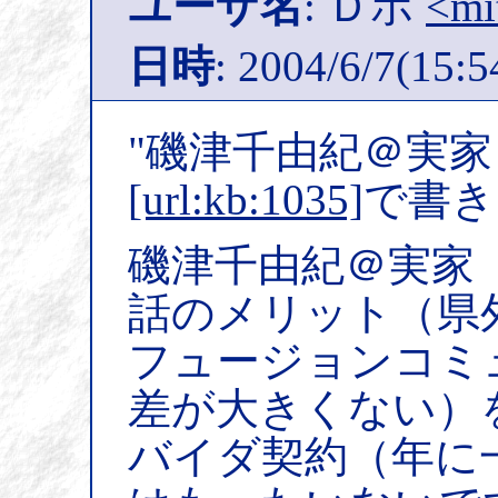
ユーザ名
: Ｄポ
<mi
日時
: 2004/6/7(15:5
"磯津千由紀＠実家
[url:kb:1035]
で書き
磯津千由紀＠実家（
話のメリット（県
フュージョンコミ
差が大きくない）
バイダ契約（年に