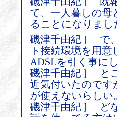
磯津千由紀 ] 既
て、一人暮しの母
ることになりまし
磯津千由紀 ] 
ト接続環境を用意
ADSLを引く事に
磯津千由紀 ] 
近気付いたのですが
が使えないらしい
磯津千由紀 ] ど