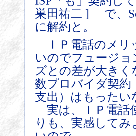
ISP「も」契約し
巣田祐二 ] で、S
に解約と。
ＩＰ電話のメリッ
いのでフュージョ
ズとの差が大きく
数プロバイダ契約
支出）はもったい
実は、ＩＰ電話使
りも、実感してみ
いので。