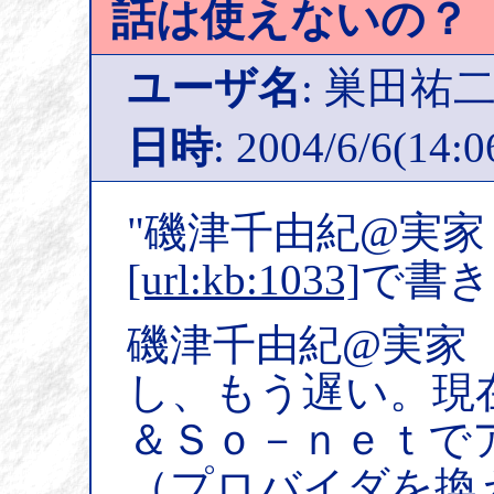
話は使えないの？
ユーザ名
: 巣田祐
日時
: 2004/6/6(14:0
"磯津千由紀@実家
[url:kb:1033]
で書き
磯津千由紀@実家（
し、もう遅い。現
＆Ｓｏ－ｎｅｔで
（プロバイダを換