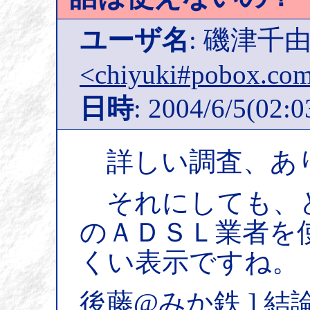
ユーザ名
: 磯津
<chiyuki#pobox.co
日時
: 2004/6/5(02:0
詳しい調査、あ
それにしても、
のＡＤＳＬ業者を
くい表示ですね。
後藤@みか鉄 ] 