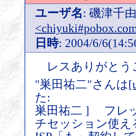
ユーザ名
: 磯津
<chiyuki#pobox.co
日時
: 2004/6/6(14:5
レスありがとう
"巣田祐二"さんは
[
た:
巣田祐二 ] フ
チセッション使え