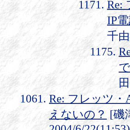
Re
IP
千由紀
R
で
田
Re: フレッツ・
えないの？
[磯
2004/6/22(11:53)