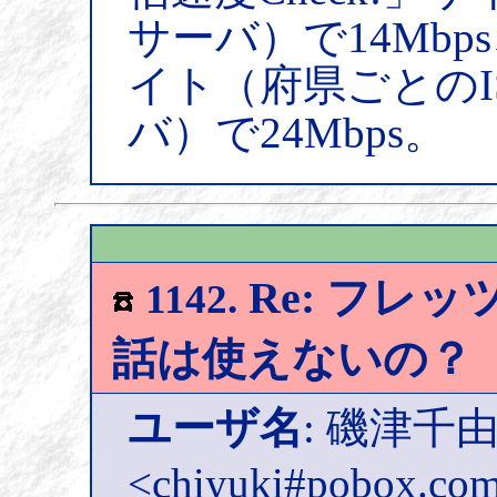
サーバ）で14Mb
イト（府県ごとのI
バ）で24Mbps。
Re: フレッ
1142.
話は使えないの？
ユーザ名
: 磯津千
<chiyuki#pobox.co