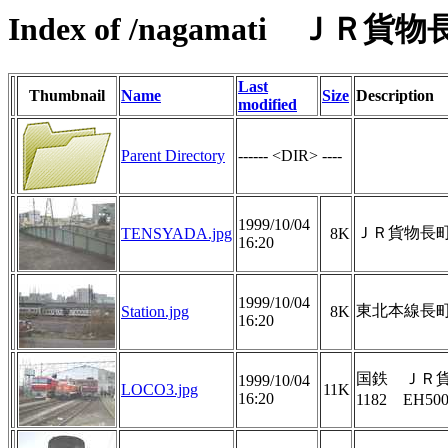
Index of /nagamati ＪＲ
Last
Thumbnail
Name
Size
Description
modified
Parent Directory
------ <DIR> ----
1999/10/04
ＪＲ貨物長
TENSYADA.jpg
8K
16:20
1999/10/04
東北本線長町
Station.jpg
8K
16:20
国鉄 ＪＲ貨物
1999/10/04
LOCO3.jpg
11K
16:20
1182 EH5