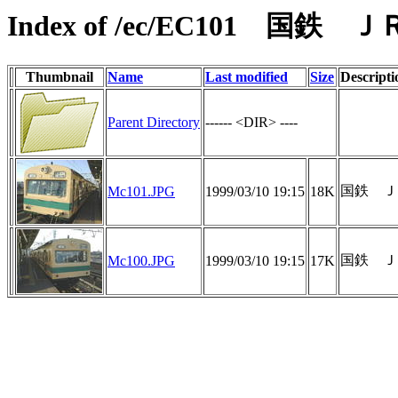
Index of /ec/EC101
Thumbnail
Name
Last modified
Size
Descripti
Parent Directory
------ <DIR> ----
国鉄 Ｊ
Mc101.JPG
1999/03/10 19:15
18K
国鉄 Ｊ
Mc100.JPG
1999/03/10 19:15
17K