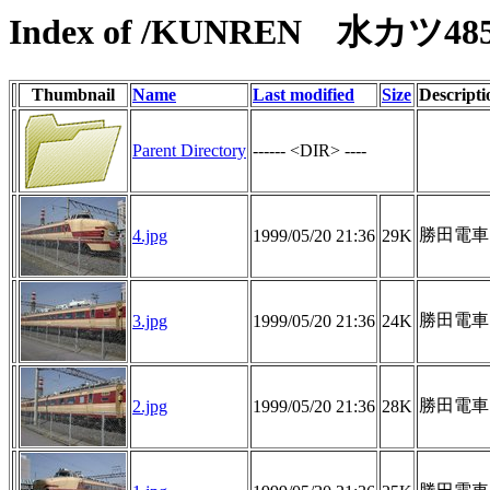
Index of /KUNREN 水カツ
Thumbnail
Name
Last modified
Size
Descripti
Parent Directory
------ <DIR> ----
勝田電車区
4.jpg
1999/05/20 21:36
29K
勝田電車区
3.jpg
1999/05/20 21:36
24K
勝田電車区
2.jpg
1999/05/20 21:36
28K