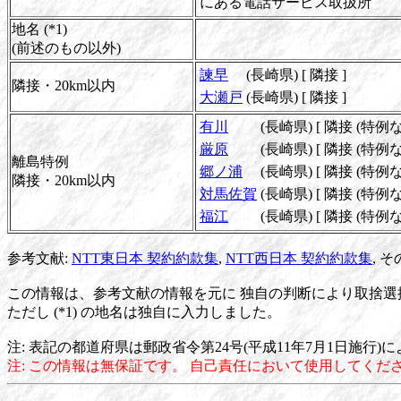
にある電話サービス取扱所
地名 (*1)
(前述のもの以外)
諫早
(長崎県)
[ 隣接 ]
隣接・20km以内
大瀬戸
(長崎県)
[ 隣接 ]
有川
(長崎県)
[ 隣接 (特例なし
厳原
(長崎県)
[ 隣接 (特例なし
離島特例
郷ノ浦
(長崎県)
[ 隣接 (特例なし
隣接・20km以内
対馬佐賀
(長崎県)
[ 隣接 (特例なし
福江
(長崎県)
[ 隣接 (特例なし
参考文献:
NTT東日本 契約約款集
,
NTT西日本 契約約款集
, 
この情報は、参考文献の情報を元に 独自の判断により取捨選
ただし (*1) の地名は独自に入力しました。
注: 表記の都道府県は郵政省令第24号(平成11年7月1日施行
注: この情報は無保証です。 自己責任において使用してくだ