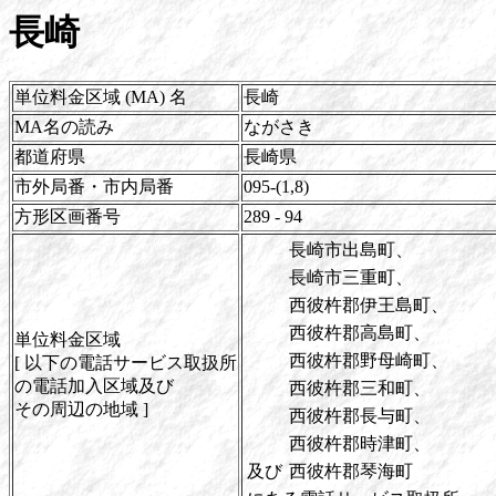
長崎
単位料金区域 (MA) 名
長崎
MA名の読み
ながさき
都道府県
長崎県
市外局番・市内局番
095-(1,8)
方形区画番号
289 - 94
長崎市出島町、
長崎市三重町、
西彼杵郡伊王島町、
西彼杵郡高島町、
単位料金区域
西彼杵郡野母崎町、
[ 以下の電話サービス取扱所
の電話加入区域及び
西彼杵郡三和町、
その周辺の地域 ]
西彼杵郡長与町、
西彼杵郡時津町、
及び
西彼杵郡琴海町