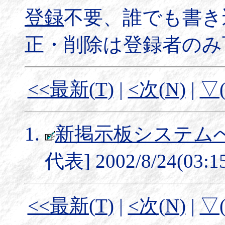
登録
不要、誰でも書き
正・削除は登録者のみ
<<最新(
T
)
|
<次(
N
)
|
▽
新掲示板システム
代表] 2002/8/24(03:1
<<最新(
T
)
|
<次(
N
)
|
▽