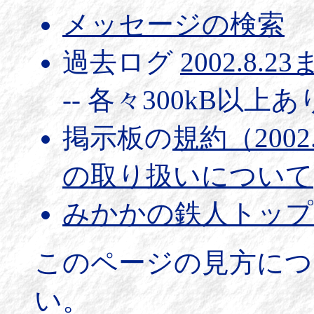
メッセージの検索
過去ログ
2002.8.2
-- 各々300kB以上
掲示板の
規約（2002
の取り扱いについて
みかかの鉄人トップ
このページの見方につ
い。