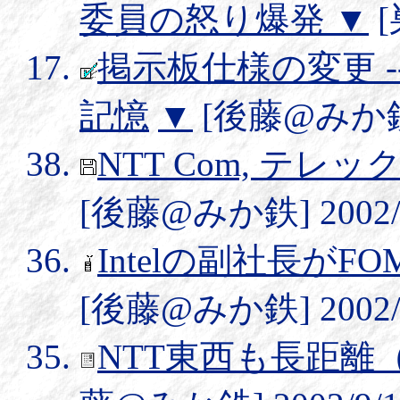
委員の怒り爆発
▼
[
掲示板仕様の変更 
記憶
▼
[後藤@みか鉄] 2
NTT Com, テ
[後藤@みか鉄] 2002/9/
Intelの副社長が
[後藤@みか鉄] 2002/9/
NTT東西も長距離