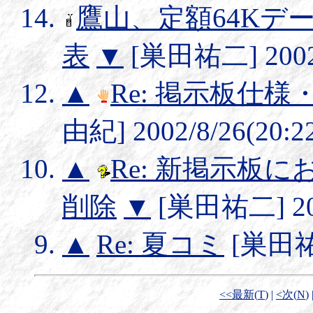
鷹山、定額64Kデ
表
▼
[巣田祐二] 2002/
▲
Re: 掲示板仕
由紀] 2002/8/26(20:2
▲
Re: 新掲示板
削除
▼
[巣田祐二] 2002
▲
Re: 夏コミ
[巣田祐二]
<<最新(
T
)
|
<次(
N
)