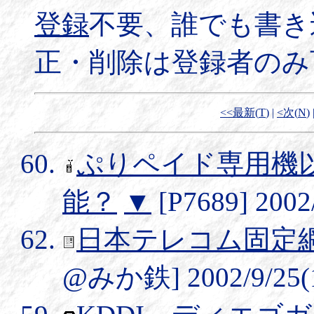
登録
不要、誰でも書き
正・削除は登録者のみ
<<最新(
T
)
|
<次(
N
)
ぷりペイド専用機
能？
▼
[P7689] 2002/
日本テレコム固定
@みか鉄] 2002/9/25(1