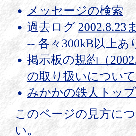
メッセージの検索
過去ログ
2002.8.2
-- 各々300kB以上
掲示板の
規約（2002
の取り扱いについて
みかかの鉄人トップ
このページの見方につ
い。