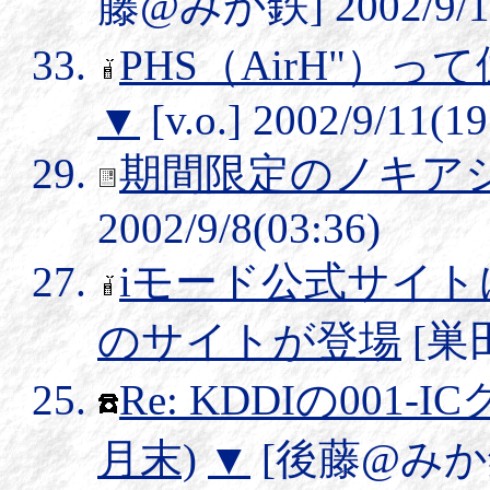
藤@みか鉄] 2002/9/12
PHS（AirH"）
▼
[v.o.] 2002/9/11(19
期間限定のノキア
2002/9/8(03:36)
iモード公式サイ
のサイトが登場
[巣田
Re: KDDIの00
月末)
▼
[後藤@みか鉄] 