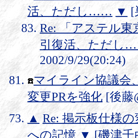
活、ただし……
▼
[
Re: 「アステル
引復活、ただし…
2002/9/29(20:24)
マイライン協議会
変更PRを強化
[後藤@み
▲
Re: 掲示板仕様
への記憶
▼
[磯津千由紀]