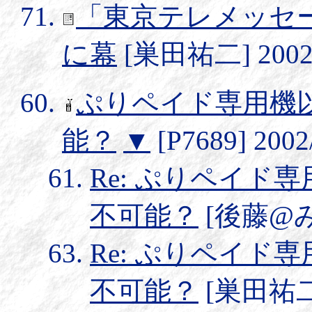
「東京テレメッセー
に幕
[巣田祐二] 2002/9
ぷりペイド専用機
能？
▼
[P7689] 2002/
Re: ぷりペイド
不可能？
[後藤@みか鉄
Re: ぷりペイド
不可能？
[巣田祐二] 