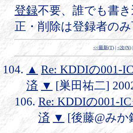
登録
不要、誰でも書き
正・削除は登録者のみ
<<最新(
T
)
|
<次(
N
)
▲
Re: KDDIの0
済
▼
[巣田祐二] 2002/
Re: KDDIの0
済
▼
[後藤@みか鉄] 2