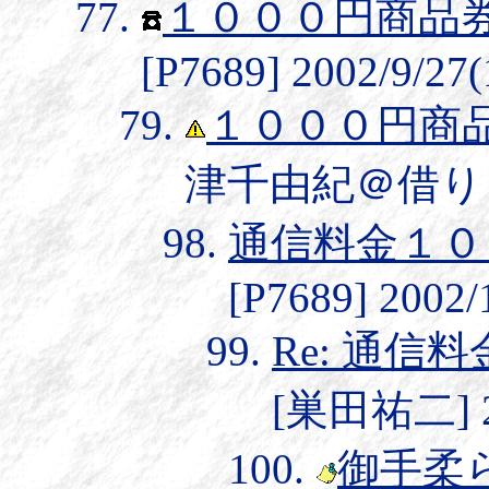
１０００円商品
[P7689] 2002/9/27(
１０００円商
津千由紀＠借りもの環境
通信料金１０
[P7689] 2002/
Re: 通
[巣田祐二] 20
御手柔