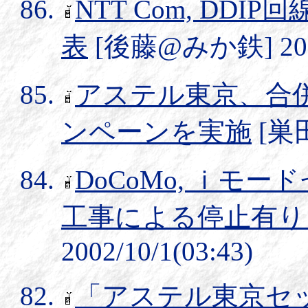
NTT Com, DD
表
[後藤@みか鉄] 2002/
アステル東京、合
ンペーンを実施
[巣田
DoCoMo, ｉモ
工事による停止有り
2002/10/1(03:43)
「アステル東京セ