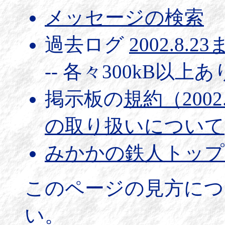
メッセージの検索
過去ログ
2002.8.2
-- 各々300kB以上
掲示板の
規約（2002
の取り扱いについて
みかかの鉄人トップ
このページの見方につ
い。