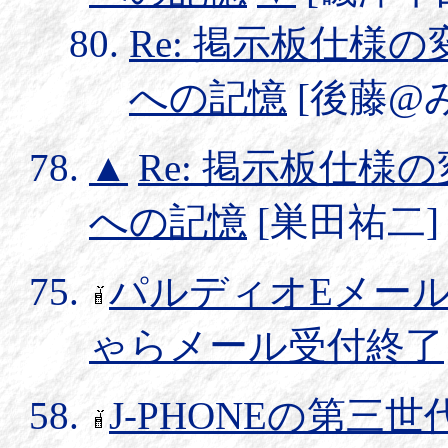
Re: 掲示板仕様の
への記憶
[後藤@みか鉄
▲
Re: 掲示板仕様
への記憶
[巣田祐二] 20
パルディオEメー
ゃらメール受付終了
J-PHONEの第三世