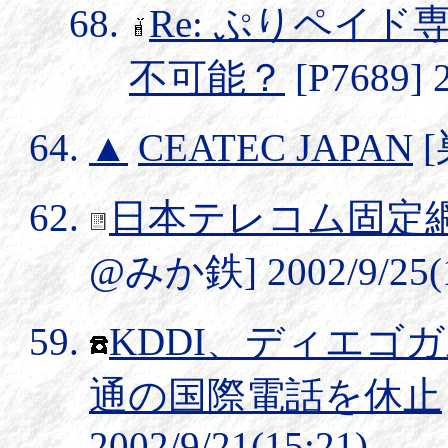
Re: ぷりペイ
不可能？
[P7689] 2
▲
CEATEC JAPAN
[
日本テレコム固定
@みか鉄] 2002/9/25(1
KDDI、ディエゴ
通の国際電話を休止
2002/9/21(15:21)