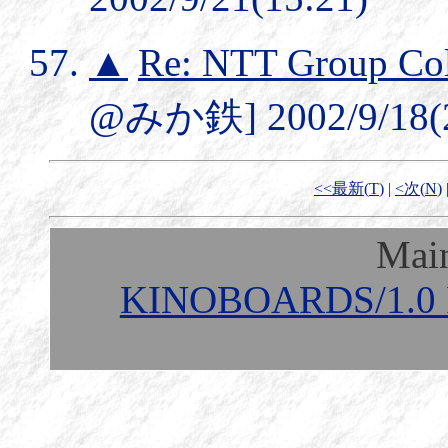
▲
Re: NTT Group Col
@みか鉄] 2002/9/18(2
<<最新(
T
)
|
<次(
N
)
Mai
KINOBOARDS/1.0 