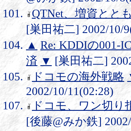
QTNet、増資とと
[巣田祐二] 2002/10/9(
▲
Re: KDDIの0
済
▼
[巣田祐二] 2002/
ドコモの海外戦略
2002/10/11(02:28)
ドコモ、ワン切り拒
[後藤@みか鉄] 2002/10