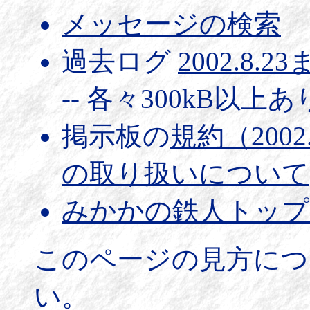
メッセージの検索
過去ログ
2002.8.2
-- 各々300kB以上
掲示板の
規約（2002
の取り扱いについて
みかかの鉄人トップ
このページの見方につ
い。