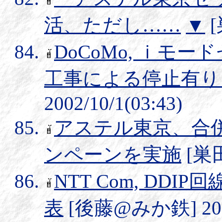
活、ただし……
▼
[
DoCoMo, ｉモ
工事による停止有り
2002/10/1(03:43)
アステル東京、合
ンペーンを実施
[巣田
NTT Com, DD
表
[後藤@みか鉄] 2002/