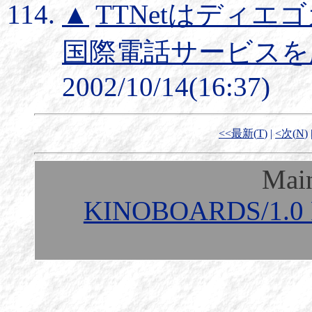
▲
TTNetはディ
国際電話サービスを
2002/10/14(16:37)
<<最新(
T
)
|
<次(
N
)
Mai
KINOBOARDS/1.0 