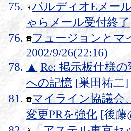
パルディオEメー
ゃらメール受付終了
フュージョンとマ
2002/9/26(22:16)
▲
Re: 掲示板仕様
への記憶
[巣田祐二] 20
マイライン協議会
変更PRを強化
[後藤@み
「アステル東京セ