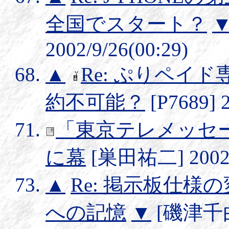
全国でスタート？
2002/9/26(00:29)
▲
Re: ぷりペイ
約不可能？
[P7689] 2
「東京テレメッセー
に幕
[巣田祐二] 2002/9
▲
Re: 掲示板仕様
への記憶
▼
[磯津千由紀]