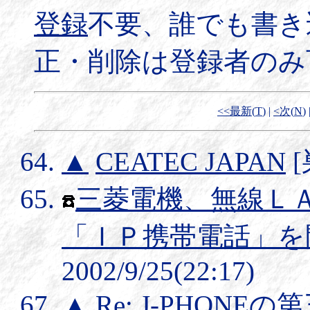
登録
不要、誰でも書き
正・削除は登録者のみ
<<最新(
T
)
|
<次(
N
)
▲
CEATEC JAPAN
[
三菱電機、無線Ｌ
「ＩＰ携帯電話」を
2002/9/25(22:17)
▲
Re: J-PHONE