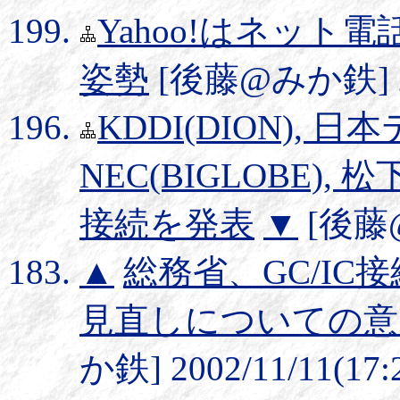
Yahoo!はネット
姿勢
[後藤@みか鉄] 200
KDDI(DION), 日
NEC(BIGLOBE), 
接続を発表
▼
[後藤@み
▲
総務省、GC/I
見直しについての意
か鉄] 2002/11/11(17: