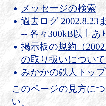
メッセージの検索
過去ログ
2002.8.2
-- 各々300kB以上
掲示板の
規約（2002
の取り扱いについて
みかかの鉄人トップ
このページの見方につ
い。