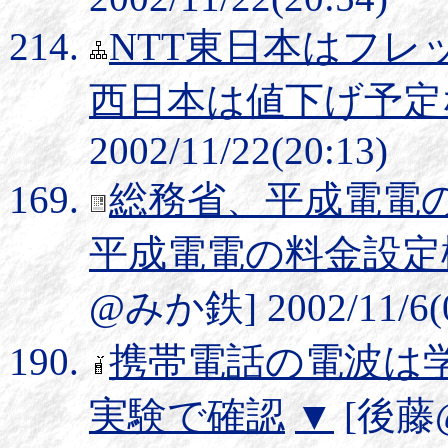
NTT東日本はフレ
西日本は値下げ予定
2002/11/22(20:13)
総務省、平成電電
平成電電の料金設定
@みか鉄] 2002/11/6(0
携帯電話の電波は
実験で確認
▼
[後藤@み