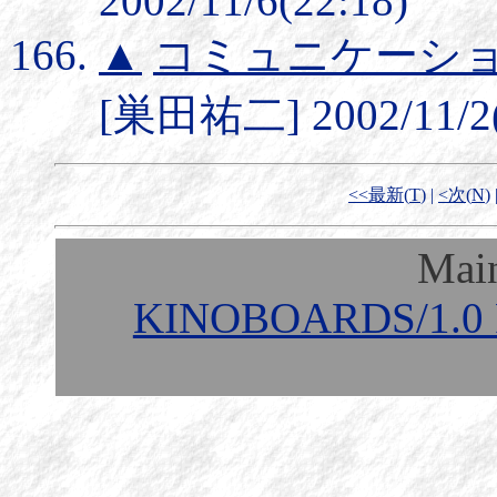
2002/11/6(22:18)
▲
コミュニケーシ
[巣田祐二] 2002/11/2(
<<最新(
T
)
|
<次(
N
)
Mai
KINOBOARDS/1.0 