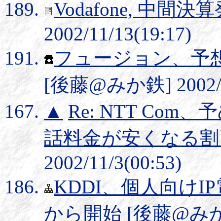
Vodafone, 中間決
2002/11/13(19:17)
フュージョン、予想
[後藤@みか鉄] 2002/11
▲
Re: NTT C
話料金が安くなる割
2002/11/3(00:53)
KDDI、個人向けI
から開始
[後藤@みか鉄] 