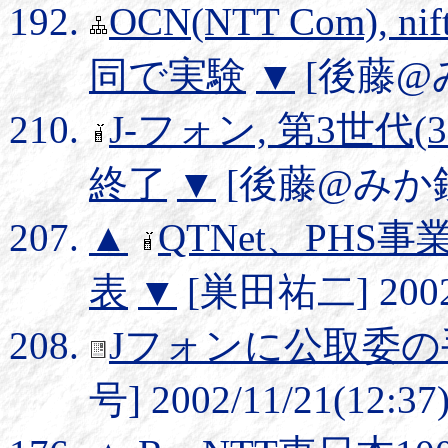
OCN(NTT Com), n
同で実験
▼
[後藤@みか
J-フォン, 第3世代(
終了
▼
[後藤@みか鉄] 2
▲
QTNet、PH
表
▼
[巣田祐二] 2002/
Jフォンに公取委
号] 2002/11/21(12:37