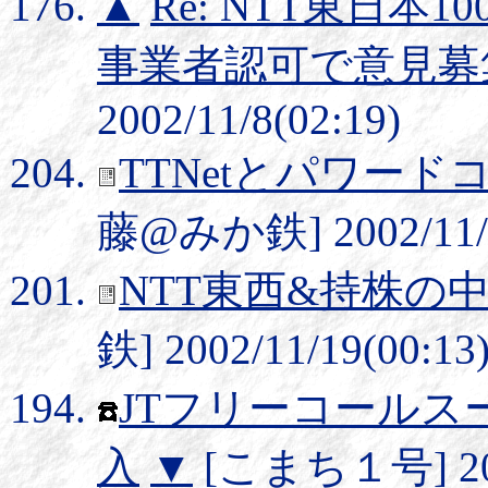
▲
Re: NTT東日
事業者認可で意見募
2002/11/8(02:19)
TTNetとパワード
藤@みか鉄] 2002/11/1
NTT東西&持株の
鉄] 2002/11/19(00:13
JTフリーコールス
入
▼
[こまち１号] 2002