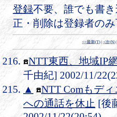
登録
不要、誰でも書き
正・削除は登録者のみ
<<最新(
T
)
|
<次(
N
)
NTT東西、地域I
千由紀] 2002/11/22(2
▲
NTT Comも
への通話を休止
[後
2002/11/22(20:54)