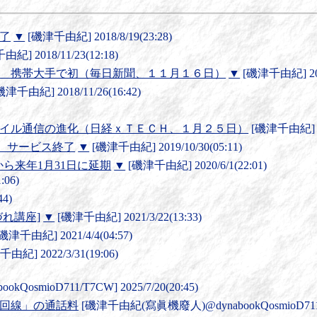
了
▼
[磯津千由紀] 2018/8/19(23:28)
紀] 2018/11/23(12:18)
 携帯大手で初（毎日新聞、１１月１６日）
▼
[磯津千由紀] 2018
磯津千由紀] 2018/11/26(16:42)
バイル通信の進化（日経ｘＴＥＣＨ、１月２５日）
[磯津千由紀] 201
で、サービス終了
▼
[磯津千由紀] 2019/10/30(05:11)
から来年1月31日に延期
▼
[磯津千由紀] 2020/6/1(22:01)
:06)
4)
れ講座]
▼
[磯津千由紀] 2021/3/22(13:33)
磯津千由紀] 2021/4/4(04:57)
由紀] 2022/3/31(19:06)
smioD711/T7CW] 2025/7/20(20:45)
回線」の通話料
[磯津千由紀(寫眞機廢人)@dynabookQosmioD711/T7C