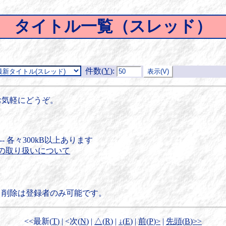
タイトル一覧（スレッド）
件数(
Y
)
:
お気軽にどうぞ。
-- 各々300kB以上あります
の取り扱いについて
。
・削除は登録者のみ可能です。
<<最新(
T
) | <次(
N
) |
△(
R
)
|
↓(
E
)
|
前(
P
)>
|
先頭(
B
)>>