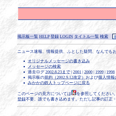
掲示板一覧
HELP
登録
LOGIN
タイトル一覧
検索
ニュース速報、情報提供、ふとした疑問、なんでも
オリジナルメッセージの書き込み
メッセージの検索
過去ログ
2002.8.23まで
|
2001
|
2000
|
1999
|
1998
掲示板の
規約（2002.9.12改定）
および
個人情報
みかかの鉄人トップページに戻る
このページの見方については
を参照してください
登録
不要、誰でも書き込めます。ただし記事の訂正