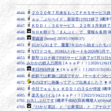
２０２０年７月末をもってＰＨＳサービス終
ａｕ「ぷりペイド」新規受け付け終了
[磯津千由
ＫＤＤＩ：３Ｇサービス ２２年３月末終了
ＮＨＫ朝ドラ「まんぷく」で、電報を多用
[
電磁波
[bemsj] 2019/1/19(00:37)
1Gから5Gまで、重量7キロから始まったモ
NTTドコモ、FOMAとiモードを2026年3月
新型コロナ禍でPHSサービス終了が7月31日
みかかの鉄人25周年
[ＡｓａＰｉ！] 2020/12/6(11
本日PHS停波
▼
[ＡｓａＰｉ！] 2021/1/31(10:4
此処では釈迦に説法ですが、[ケータイつれづ
きのぼずに画像ってアップ出来ました？
▼
[
今日でａｕ ｂｙ ＫＤＤＩの３Ｇが停波
[磯津千
楽天モバイル
[ＡｓａＰｉ！] 2022/5/16(22:21)
お久しぶりです
[磯津千由紀(寫眞機廢人)@dynabookQo
「ひかり電話」と「公衆電話」と「アナログ