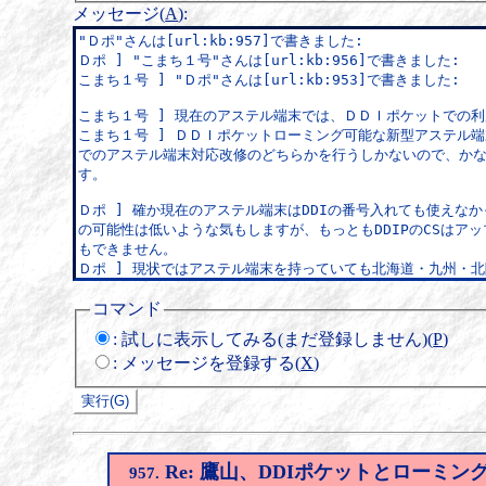
メッセージ(
A
)
:
コマンド
:
試しに表示してみる(まだ登録しません)(
P
)
:
メッセージを登録する(
X
)
Re: 鷹山、DDIポケットとローミン
957.