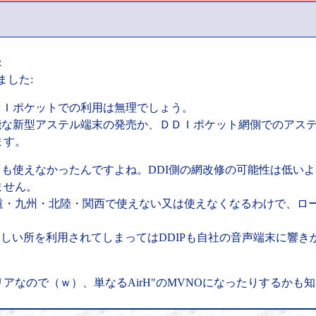
:
ました:
ＤＤＩポケットでの利用は無理でしょう。
可能な新型アステル端末の発売か、ＤＤＩポケット網側でのアス
ます。
も使えなかったんですよね。DDI側の網改修の可能性は低いよう
ません。
道・九州・北陸・関西で使えない又は使えなくなるわけで、ロ
味しい所を利用されてしまってはDDIPも自社の音声端末に響
アなので（ｗ）、単なるAirH"のMVNOになったりするかも