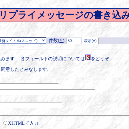
リプライメッセージの書き込
件数(
Y
)
:
みます． 各フィールドの説明については
をどうぞ．
に同意したとみなします。
XHTMLで入力