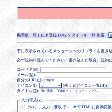
掲示板一覧
HELP
登録
LOGIN
タイトル一覧
検索
下に表示されているメッセージへのリプライを書き込
必ず
規約
を読んでください。書き込んだ場合、
規約
ユーザ名(
N
)
:
メール(
M
)
:
自分のURL(
U
)
:
アイコン(
I
)
:
(
使えるアイコン一覧(
H
)
)
タイトル(
T
)
:
入力形式(
Z
)
:
そのまま入力（要改行）
XHTMLに自動変換