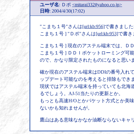
ユーザ名
: Ｄポ
<mitarai332#yahoo.co.jp>
日時
: 2004/4/30(17:02)
"こまち１号"さんは
[url:kb:956]
で書きました
こまち１号 ] "Ｄポ"さんは
[url:kb:953]
で書き
こまち１号 ] 現在のアステル端末では、
こまち１号 ] ＤＤＩポケットローミング
ので、かなり限定されたものになると思い
確か現在のアステル端末はDDIの番号入れて
ップデート可能なのを考えると排除もでき
現状ではアステル端末を持っていても北海
るでしょう。AJ-51当たりの更新とか。
もっとも高速H/Oとかパケット方式とか美
ないかも知れませんが。
鷹山はある意味なかなか油断ならないキャリ