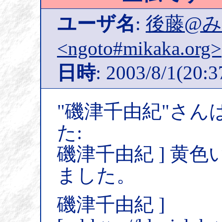
ユーザ名
:
後藤@
<ngoto#mikaka.org>
日時
: 2003/8/1(20:3
"磯津千由紀"さん
た:
磯津千由紀 ] 黄
ました。
磯津千由紀 ]