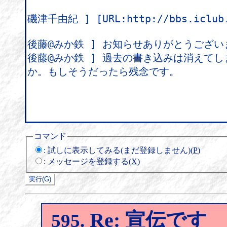
コマンド
:
試しに表示してみる(まだ登録しません)(
P
)
:
メッセージを登録する(
X
)
Re: 宣伝です
595.