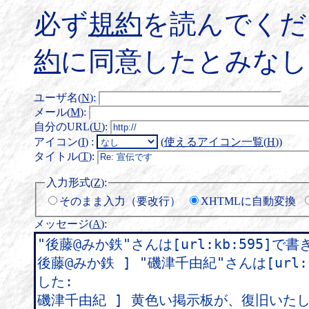
必ず
規約
を読んでくだ
約
に同意したとみなし
ユーザ名(
N
)
:
メール(
M
)
:
自分のURL(
U
)
:
アイコン(
I
)
:
(
使えるアイコン一覧(
H
)
)
タイトル(
T
)
:
入力形式(
Z
)
:
そのまま入力（要改行）
XHTMLに自動変換
メッセージ(
A
)
: