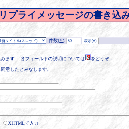
リプライメッセージの書き込
件数(
Y
)
:
みます． 各フィールドの説明については
をどうぞ．
に同意したとみなします。
XHTMLで入力