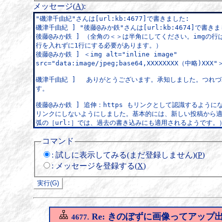
メッセージ(
A
)
:
コマンド
:
試しに表示してみる(まだ登録しません)(
P
)
:
メッセージを登録する(
X
)
Re: きのぼずに画像ってアップ
4677.