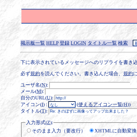
掲示板一覧
HELP
登録
LOGIN
タイトル一覧
検索
下に表示されているメッセージへのリプライを書き込
必ず
規約
を読んでください。書き込んだ場合、
規約
ユーザ名(
N
)
:
メール(
M
)
:
自分のURL(
U
)
:
アイコン(
I
)
:
(
使えるアイコン一覧(
H
)
)
タイトル(
T
)
:
入力形式(
Z
)
:
そのまま入力（要改行）
XHTMLに自動変換