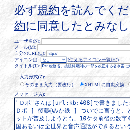
必ず
規約
を読んでくだ
約
に同意したとみなし
ユーザ名(
N
)
:
メール(
M
)
:
自分のURL(
U
)
:
アイコン(
I
)
:
(
使えるアイコン一覧(
H
)
)
タイトル(
T
)
:
入力形式(
Z
)
:
そのまま入力（要改行）
XHTMLに自動変換
メッセージ(
A
)
: