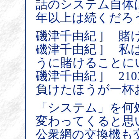
話のシステム自体
年以上は続くだろ
磯津千由紀 ] 賭
磯津千由紀 ] 
うに賭けることに
磯津千由紀 ] 21
負けたほうが一杯
「システム」を何
変わってくると思
公衆網の交換機も