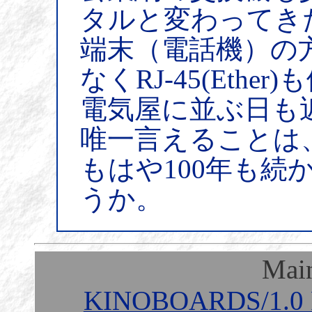
タルと変わってき
端末（電話機）の方も
なくRJ-45(Ethe
電気屋に並ぶ日も
唯一言えることは
もはや100年も続
うか。
Mai
KINOBOARDS/1.0 