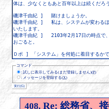
コマンド
:
試しに表示してみる(まだ登録しません)(
P
)
:
メッセージを登録する(
X
)
Re: 総務省
408.