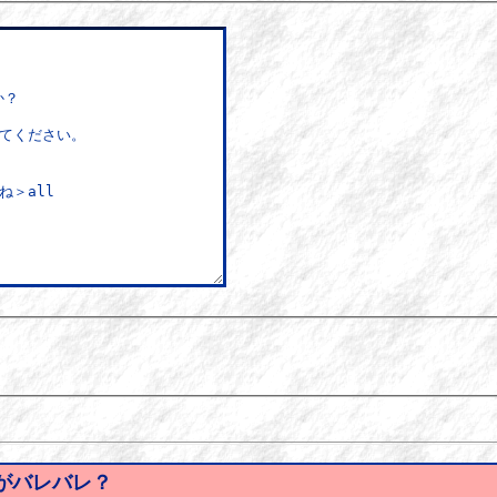
）がバレバレ？