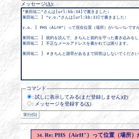
メッセージ(
A
)
:
コマンド
:
試しに表示してみる(まだ登録しません)(
P
)
:
メッセージを登録する(
X
)
Re: PHS（AirH"）って位置（場所
34.