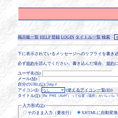
掲示板一覧
HELP
登録
LOGIN
タイトル一覧
検索
下に表示されているメッセージへのリプライを書き込
必ず
規約
を読んでください。書き込んだ場合、
規約
ユーザ名(
N
)
:
メール(
M
)
:
自分のURL(
U
)
:
アイコン(
I
)
:
(
使えるアイコン一覧(
H
)
)
タイトル(
T
)
:
入力形式(
Z
)
:
そのまま入力（要改行）
XHTMLに自動変換