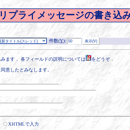
リプライメッセージの書き込
件数(
Y
)
:
みます． 各フィールドの説明については
をどうぞ．
に同意したとみなします。
XHTMLで入力