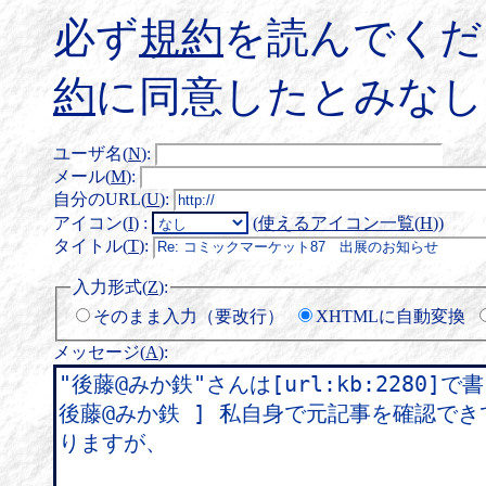
必ず
規約
を読んでくだ
約
に同意したとみなし
ユーザ名(
N
)
:
メール(
M
)
:
自分のURL(
U
)
:
アイコン(
I
)
:
(
使えるアイコン一覧(
H
)
)
タイトル(
T
)
:
入力形式(
Z
)
:
そのまま入力（要改行）
XHTMLに自動変換
メッセージ(
A
)
: