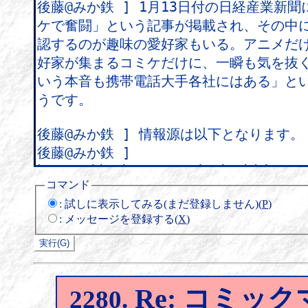
コマンド
:
試しに表示してみる(まだ登録しません)(
P
)
:
メッセージを登録する(
X
)
Re: コミッ
2280.