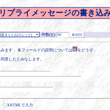
リプライメッセージの書き込
件数(
Y
)
:
みます． 各フィールドの説明については
をどうぞ．
に同意したとみなします。
XHTMLで入力