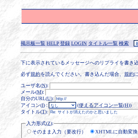
掲示板一覧
HELP
登録
LOGIN
タイトル一覧
検索
下に表示されているメッセージへのリプライを書き込
必ず
規約
を読んでください。書き込んだ場合、
規約
ユーザ名(
N
)
:
メール(
M
)
:
自分のURL(
U
)
:
アイコン(
I
)
:
(
使えるアイコン一覧(
H
)
)
タイトル(
T
)
:
入力形式(
Z
)
:
そのまま入力（要改行）
XHTMLに自動変換