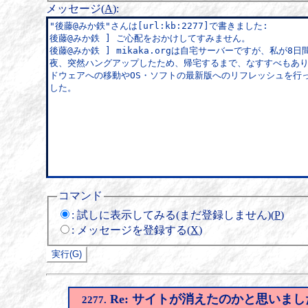
メッセージ(
A
)
:
コマンド
:
試しに表示してみる(まだ登録しません)(
P
)
:
メッセージを登録する(
X
)
Re: サイトが消えたのかと思いまし
2277.