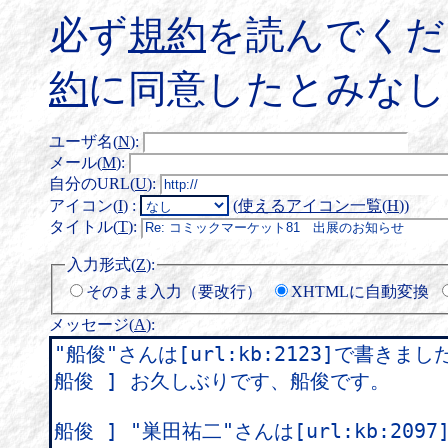
必ず
規約
を読んでくだ
約
に同意したとみなし
ユーザ名(
N
)
:
メール(
M
)
:
自分のURL(
U
)
:
アイコン(
I
)
:
(
使えるアイコン一覧(
H
)
)
タイトル(
T
)
:
入力形式(
Z
)
:
そのまま入力（要改行）
XHTMLに自動変換
メッセージ(
A
)
: