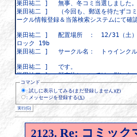
コマンド
:
試しに表示してみる(まだ登録しません)(
P
)
:
メッセージを登録する(
X
)
Re: コミッ
2123.