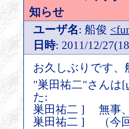
知らせ
ユーザ名
: 船俊
<fu
日時
: 2011/12/27(18
お久しぶりです、
"巣田祐二"さんは
[
た:
巣田祐二 ] 無
巣田祐二 ] （