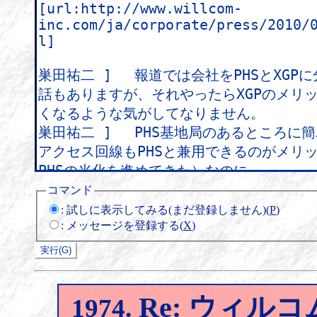
コマンド
:
試しに表示してみる(まだ登録しません)(
P
)
:
メッセージを登録する(
X
)
Re: ウィル
1974.