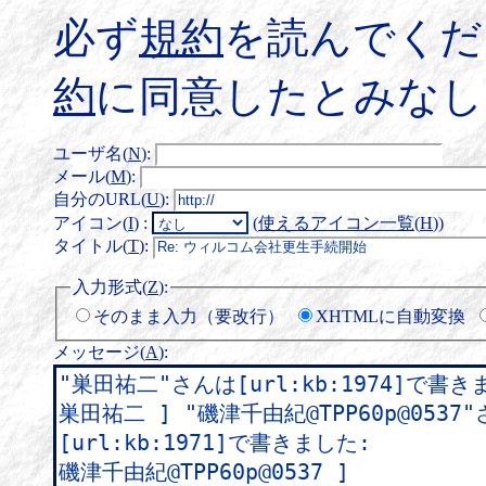
必ず
規約
を読んでくだ
約
に同意したとみなし
ユーザ名(
N
)
:
メール(
M
)
:
自分のURL(
U
)
:
アイコン(
I
)
:
(
使えるアイコン一覧(
H
)
)
タイトル(
T
)
:
入力形式(
Z
)
:
そのまま入力（要改行）
XHTMLに自動変換
メッセージ(
A
)
: