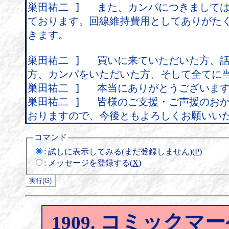
コマンド
:
試しに表示してみる(まだ登録しません)(
P
)
:
メッセージを登録する(
X
)
コミックマー
1909.