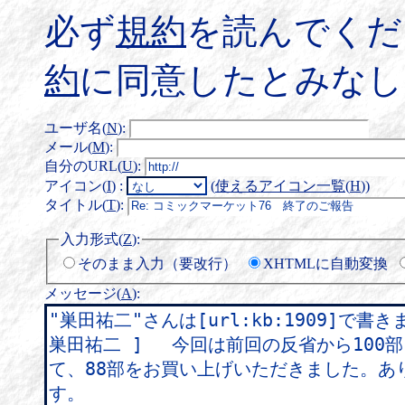
必ず
規約
を読んでくだ
約
に同意したとみなし
ユーザ名(
N
)
:
メール(
M
)
:
自分のURL(
U
)
:
アイコン(
I
)
:
(
使えるアイコン一覧(
H
)
)
タイトル(
T
)
:
入力形式(
Z
)
:
そのまま入力（要改行）
XHTMLに自動変換
メッセージ(
A
)
: