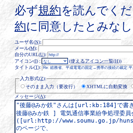
必ず
規約
を読んでくだ
約
に同意したとみなし
ユーザ名(
N
)
:
メール(
M
)
:
自分のURL(
U
)
:
アイコン(
I
)
:
(
使えるアイコン一覧(
H
)
)
タイトル(
T
)
:
入力形式(
Z
)
:
そのまま入力（要改行）
XHTMLに自動変換
メッセージ(
A
)
: