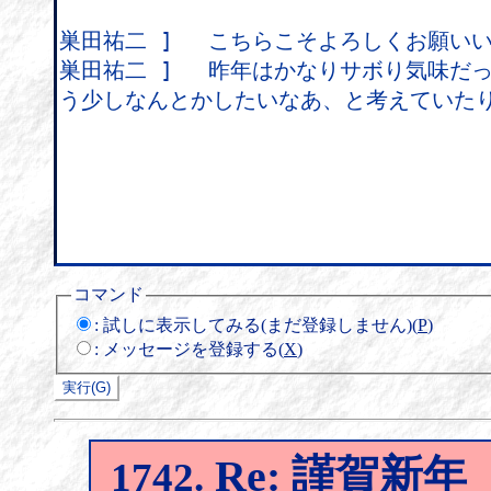
コマンド
:
試しに表示してみる(まだ登録しません)(
P
)
:
メッセージを登録する(
X
)
Re: 謹賀新年
1742.