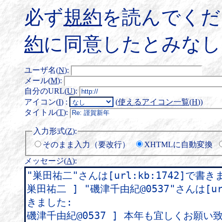
必ず
規約
を読んでくだ
約
に同意したとみなし
ユーザ名(
N
)
:
メール(
M
)
:
自分のURL(
U
)
:
アイコン(
I
)
:
(
使えるアイコン一覧(
H
)
)
タイトル(
T
)
:
入力形式(
Z
)
:
そのまま入力（要改行）
XHTMLに自動変換
メッセージ(
A
)
: