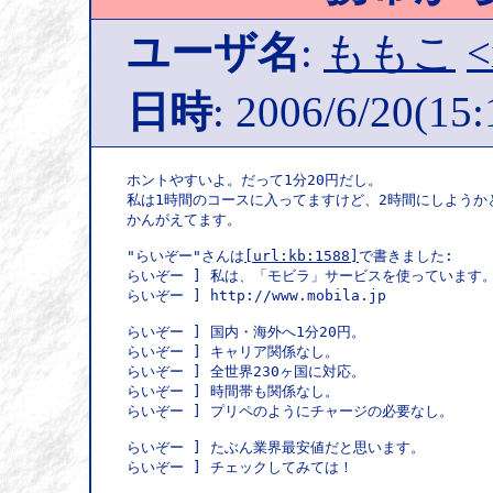
ユーザ名
:
ももこ
<
日時
: 2006/6/20(15:
ホントやすいよ。だって1分20円だし。

私は1時間のコースに入ってますけど、2時間にしようかと
かんがえてます。

"らいぞー"さんは
[url:kb:1588]
で書きました:

らいぞー ] 私は、「モビラ」サービスを使っています。
らいぞー ] http://www.mobila.jp

らいぞー ] 国内・海外へ1分20円。

らいぞー ] キャリア関係なし。

らいぞー ] 全世界230ヶ国に対応。

らいぞー ] 時間帯も関係なし。

らいぞー ] プリペのようにチャージの必要なし。

らいぞー ] たぶん業界最安値だと思います。

らいぞー ] チェックしてみては！
