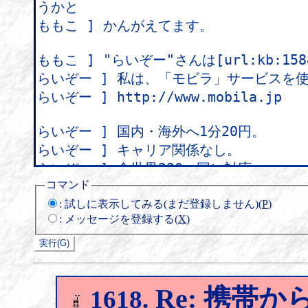
コマンド
:
試しに表示してみる(まだ登録しません)(
P
)
:
メッセージを登録する(
X
)
Re: 携帯
1618.