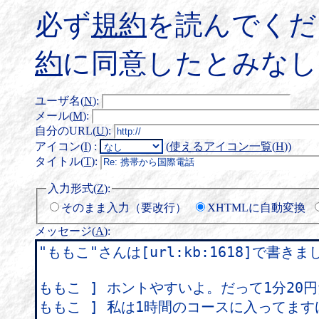
必ず
規約
を読んでくだ
約
に同意したとみなし
ユーザ名(
N
)
:
メール(
M
)
:
自分のURL(
U
)
:
アイコン(
I
)
:
(
使えるアイコン一覧(
H
)
)
タイトル(
T
)
:
入力形式(
Z
)
:
そのまま入力（要改行）
XHTMLに自動変換
メッセージ(
A
)
: