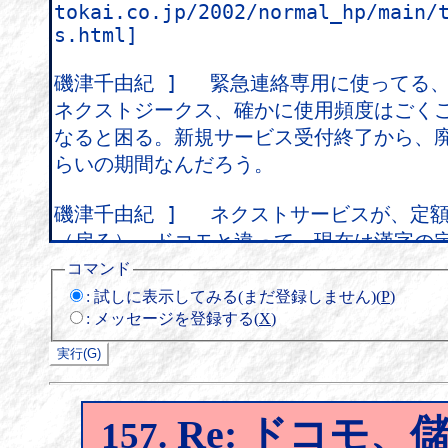
コマンド
:
試しに表示してみる(まだ登録しません)(
P
)
:
メッセージを登録する(
X
)
Re: ドコモ
157.