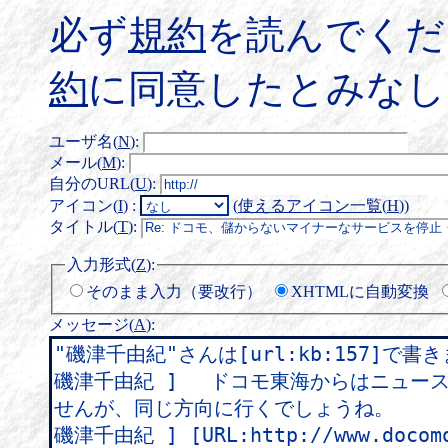
必ず
規約
を読んでくだ
約
に同意したとみなし
ユーザ名(
N
)
:
メール(
M
)
:
自分のURL(
U
)
:
アイコン(
I
)
:
(
使えるアイコン一覧(
H
)
)
タイトル(
T
)
:
入力形式(
Z
)
:
そのまま入力（要改行）
XHTMLに自動変換
メッセージ(
A
)
: