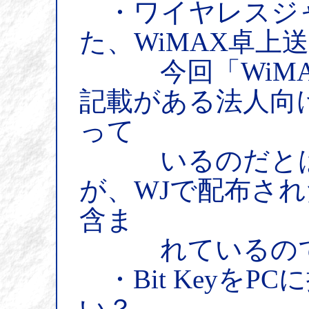
・ワイヤレスジ
た、WiMAX卓上
今回「WiMA
記載がある法人向け
って
いるのだとは
が、WJで配布さ
含ま
れているので
・Bit KeyをP
い？