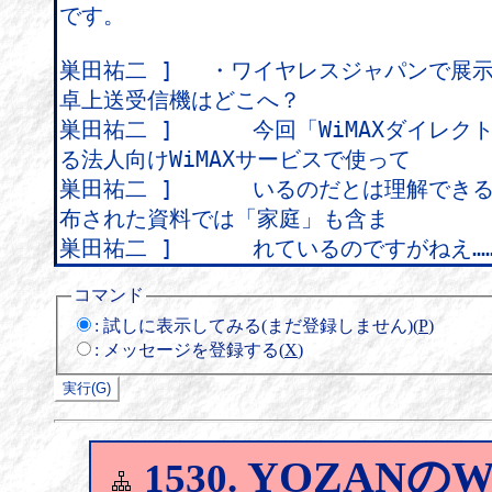
コマンド
:
試しに表示してみる(まだ登録しません)(
P
)
:
メッセージを登録する(
X
)
YOZANのW
1530.