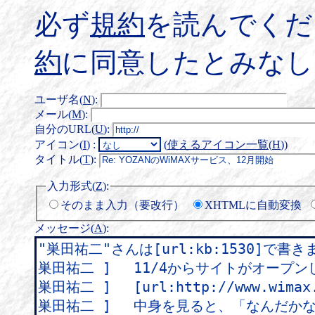
必ず
規約
を読んでくだ
約
に同意したとみなし
ユーザ名(
N
)
:
メール(
M
)
:
自分のURL(
U
)
:
アイコン(
I
)
:
(
使えるアイコン一覧(
H
)
)
タイトル(
T
)
:
入力形式(
Z
)
:
そのまま入力（要改行）
XHTMLに自動変換
メッセージ(
A
)
: