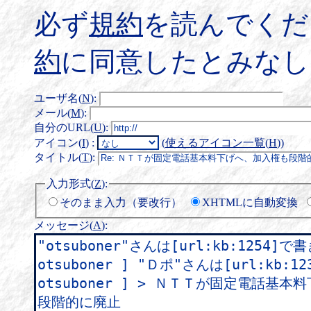
必ず
規約
を読んでくだ
約
に同意したとみなし
ユーザ名(
N
)
:
メール(
M
)
:
自分のURL(
U
)
:
アイコン(
I
)
:
(
使えるアイコン一覧(
H
)
)
タイトル(
T
)
:
入力形式(
Z
)
:
そのまま入力（要改行）
XHTMLに自動変換
メッセージ(
A
)
: