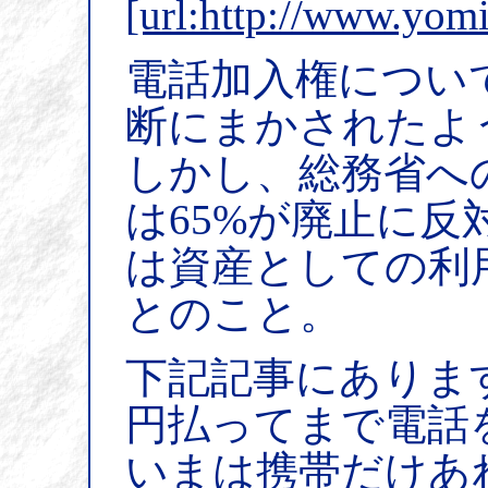
[url:http://www.yom
電話加入権につい
断にまかされたよ
しかし、総務省へ
は65%が廃止に
は資産としての利
とのこと。
下記記事にありますが
円払ってまで電話を
いまは携帯だけあ