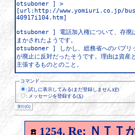
コマンド
:
試しに表示してみる(まだ登録しません)(
P
)
:
メッセージを登録する(
X
)
Re: ＮＴ
1254.