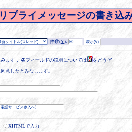
リプライメッセージの書き込
件数(
Y
)
:
みます． 各フィールドの説明については
をどうぞ．
に同意したとみなします。
XHTMLで入力