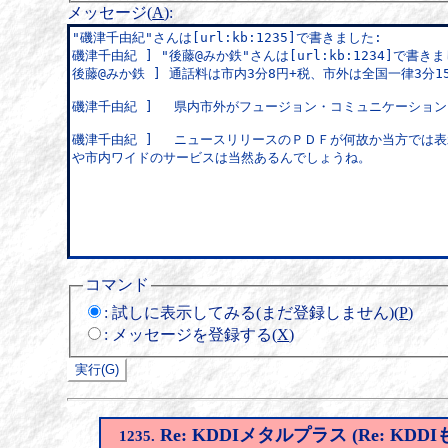
メッセージ(
A
)
:
コマンド
:
試しに表示してみる(まだ登録しません)(
P
)
:
メッセージを登録する(
X
)
Re: KDDIメタルプラス (Re: 
1235.