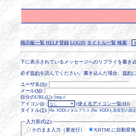
掲示板一覧
HELP
登録
LOGIN
タイトル一覧
検索
下に表示されているメッセージへのリプライを書き込
必ず
規約
を読んでください。書き込んだ場合、
規約
ユーザ名(
N
)
:
メール(
M
)
:
自分のURL(
U
)
:
アイコン(
I
)
:
(
使えるアイコン一覧(
H
)
)
タイトル(
T
)
:
入力形式(
Z
)
:
そのまま入力（要改行）
XHTMLに自動変換