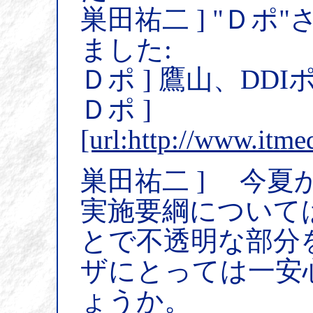
巣田祐二 ] "Ｄポ"
ました:
Ｄポ ] 鷹山、D
Ｄポ ]
[url:http://www.itme
巣田祐二 ] 今
実施要綱について
とで不透明な部分
ザにとっては一安
ょうか。