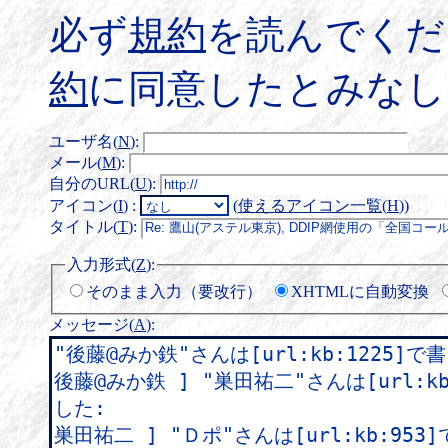
必ず
規約
を読んでくだ
約
に同意したとみなし
ユーザ名(
N
)
:
メール(
M
)
:
自分のURL(
U
)
:
アイコン(
I
)
:
(
使えるアイコン一覧(
H
)
)
タイトル(
T
)
:
入力形式(
Z
)
:
そのまま入力（要改行）
XHTMLに自動変換
メッセージ(
A
)
: