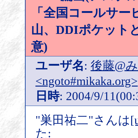
「全国コールサービス
山、DDIポケット
意)
ユーザ名
:
後藤@
<ngoto#mikaka.org>
日時
: 2004/9/11(00:
"巣田祐二"さんは
[
た: