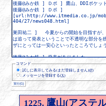
コマンド
:
試しに表示してみる(まだ登録しません)(
P
)
:
メッセージを登録する(
X
)
鷹山(アステル東
1225.